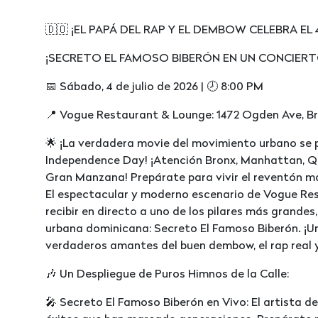
🇩🇴 ¡EL PAPÁ DEL RAP Y EL DEMBOW CELEBRA EL 4
¡SECRETO EL FAMOSO BIBERÓN EN UN CONCIER
📅 Sábado, 4 de julio de 2026 | 🕗 8:00 PM
📍 Vogue Restaurant & Lounge: 1472 Ogden Ave, Br
🌟 ¡La verdadera movie del movimiento urbano se 
Independence Day! ¡Atención Bronx, Manhattan, Que
Gran Manzana! Prepárate para vivir el reventón má
El espectacular y moderno escenario de Vogue Re
recibir en directo a uno de los pilares más grandes
urbana dominicana: Secreto El Famoso Biberón. ¡U
verdaderos amantes del buen dembow, el rap real y
🎶 Un Despliegue de Puros Himnos de la Calle:
🎤 Secreto El Famoso Biberón en Vivo: El artista de