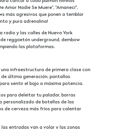
para cantar a todo pulmón himnos
"De Amor Nadie Se Muere", "Amanecí",
ows más agresivos que ponen a temblar
ento y pura adrenalina!
a radio y las calles de Nueva York
es de reggaetón underground, dembow
ompiendo las plataformas.
 una infraestructura de primera clase con
 de última generación, pantallas
 para sentir el bajo a máxima potencia.
os para deleitar tu paladar, barras
o personalizado de botellas de las
s de cerveza más fríos para calentar
o, las entradas van a volar y las zonas