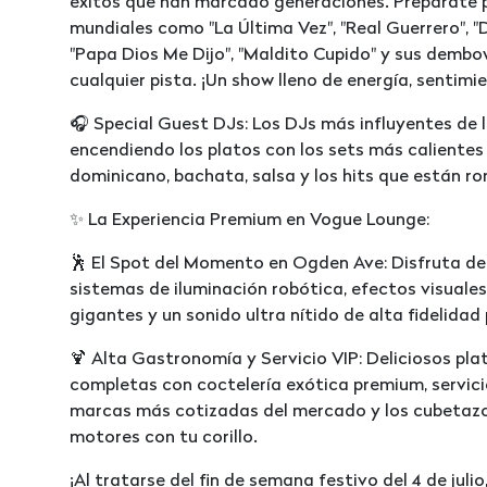
éxitos que han marcado generaciones. Prepárate 
mundiales como "La Última Vez", "Real Guerrero", 
"Papa Dios Me Dijo", "Maldito Cupido" y sus demb
cualquier pista. ¡Un show lleno de energía, sentimi
🎧 Special Guest DJs: Los DJs más influyentes de l
encendiendo los platos con los sets más calient
dominicano, bachata, salsa y los hits que están r
✨ La Experiencia Premium en Vogue Lounge:
🕺 El Spot del Momento en Ogden Ave: Disfruta de
sistemas de iluminación robótica, efectos visuales
gigantes y un sonido ultra nítido de alta fidelidad
🍹 Alta Gastronomía y Servicio VIP: Deliciosos plat
completas con coctelería exótica premium, servici
marcas más cotizadas del mercado y los cubetazo
motores con tu corillo.
¡Al tratarse del fin de semana festivo del 4 de juli