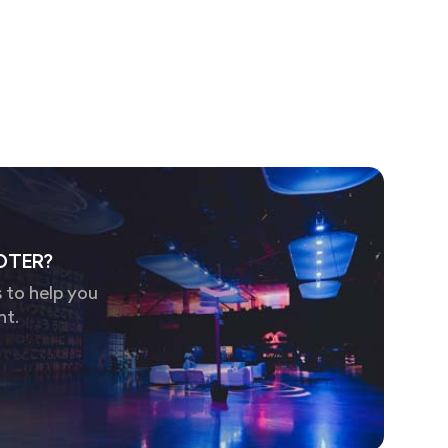
OTER?
 to help you
nt.