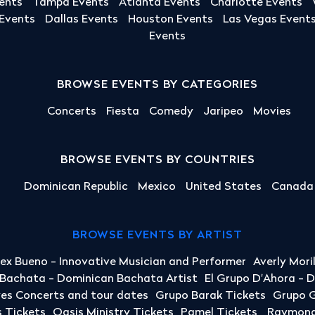
ents
Tampa Events
Atlanta Events
Charlotte Events
 Events
Dallas Events
Houston Events
Las Vegas Event
Events
BROWSE EVENTS BY CATEGORIES
Concerts
Fiesta
Comedy
Jaripeo
Movies
BROWSE EVENTS BY COUNTRIES
Dominican Republic
Mexico
United States
Canada
BROWSE EVENTS BY ARTIST
lex Bueno - Innovative Musician and Performer
Averly Mori
a Bachata - Dominican Bachata Artist
El Grupo D'Ahora - 
yes Concerts and tour dates
Grupo Barak Tickets
Grupo G
 Tickets
Oasis Ministry Tickets
Pamel Tickets
Raymond 