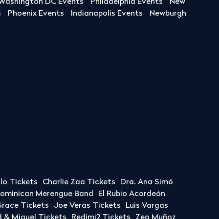
Washington DC Events
Philadelphia Events
New
s
Phoenix Events
Indianapolis Events
Newburgh
llo Tickets
Charlie Zaa Tickets
Dra. Ana Simó
Dominican Merengue Band
El Rubio Acordeón
race Tickets
Joe Veras Tickets
Luis Vargas
& Miguel Tickets
Redimi2 Tickets
Zeo Muñoz