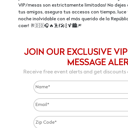
VIP/mesas son estrictamente limitadas! No dejes 
tus amigos, asegura tus accesos con tiempo, luce t
noche inolvidable con el más querido de la Repúbl
caer! 🥂🇩🇴🎧🔥🕺💃🎤🍾🍹🏙️🎆
JOIN OUR EXCLUSIVE VIP
MESSAGE ALE
Receive free event alerts and get discounts 