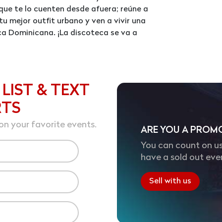
que te lo cuenten desde afuera; reúne a
u mejor outfit urbano y ven a vivir una
ica Dominicana. ¡La discoteca se va a
 LIST & TEXT
RTS
on your favorite events.
ARE YOU A PROM
You can count on us
have a sold out eve
Sell with us