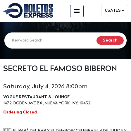
menu
USA | ES
SECRETO EL FAMOSO BIBERON
Saturday, July 4, 2026 8:00pm
VOGUE RESTAURANT & LOUNGE
1472 OGDEN AVE BX , NUEVA YORK , NY, 10452
Ordering Closed
🇩🇴 ¡EL PAPÁ DEL RAP Y EL DEMBOW CELEBRA EL 4 DE JULIO EN