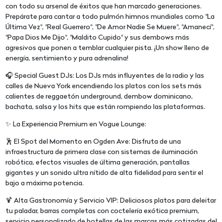
con todo su arsenal de éxitos que han marcado generaciones.
Prepárate para cantar a todo pulmón himnos mundiales como "La
Última Vez", "Real Guerrero", "De Amor Nadie Se Muere", "Amanecí",
"Papa Dios Me Dijo", "Maldito Cupido" y sus dembows más
agresivos que ponen a temblar cualquier pista. ¡Un show lleno de
energía, sentimiento y pura adrenalina!
🎧 Special Guest DJs: Los DJs más influyentes de la radio y las
calles de Nueva York encendiendo los platos con los sets más
calientes de reggaetón underground, dembow dominicano,
bachata, salsa y los hits que están rompiendo las plataformas.
✨ La Experiencia Premium en Vogue Lounge:
🕺 El Spot del Momento en Ogden Ave: Disfruta de una
infraestructura de primera clase con sistemas de iluminación
robótica, efectos visuales de última generación, pantallas
gigantes y un sonido ultra nítido de alta fidelidad para sentir el
bajo a máxima potencia.
🍹 Alta Gastronomía y Servicio VIP: Deliciosos platos para deleitar
tu paladar, barras completas con coctelería exótica premium,
servicio personalizado de botellas de las marcas más cotizadas del