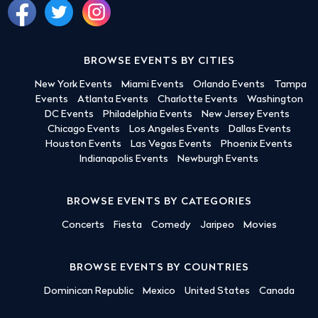
BROWSE EVENTS BY CITIES
New York Events
Miami Events
Orlando Events
Tampa
Events
Atlanta Events
Charlotte Events
Washington
DC Events
Philadelphia Events
New Jersey Events
Chicago Events
Los Angeles Events
Dallas Events
Houston Events
Las Vegas Events
Phoenix Events
Indianapolis Events
Newburgh Events
BROWSE EVENTS BY CATEGORIES
Concerts
Fiesta
Comedy
Jaripeo
Movies
BROWSE EVENTS BY COUNTRIES
Dominican Republic
Mexico
United States
Canada