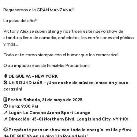
Regresamos a la GRAN MANZANA!!!
La pelea del año!!!
Victor y Alex se suben al ring y nos traen este nuevo show de
stand-up lleno de comedia, anécdotas, las confesiones del público
y más...
Todo esto como siempre con el humor que los caracteriza!
Otro impacto mas de FenixMar Productions!
🥊 DE QUE VA - NEW YORK
🎤 UN ROUND MÁS – ¡Una noche de música, emoción y puro
corazón!
🗓 Fecha: Sabado, 31 de mayo de 2025
🕘 Hora: 9:00 PM
📍 Lugar: La Cancha Arena Sport Lounge
📌 Dirección: 45-01 Northern Blvd, Long Island City, NY 11101
💥 Prepárate para un show con toda la energía, estilo y flow
de DE QUE VA en su gira "Un Round Más".