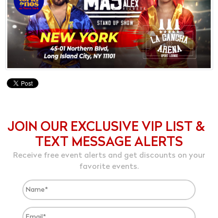
JOIN OUR EXCLUSIVE VIP LIST &
TEXT MESSAGE ALERTS
Receive free event alerts and get discounts on your
favorite events.