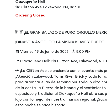
Oaxaqueño Hall
118 Clifton Ave, Lakewood, NJ, 08701
Ordering Closed
🇲🇽 ¡EL GRAN BAILAZO DE PURO ORGULLO MEXI
¡DINASTÍA ANGELITO, LA MISMA KLAVE Y DUETO 
📅 Viernes, 19 de junio de 2026 | 🕗 8:00 PM
📍 Oaxaqueño Hall: 118 Clifton Ave, Lakewood, NJ 
🌟 ¡La Clifton Ave se enciende con el evento más 
¡Atención Lakewood, Toms River, Brick y toda la r
para arrancar el fin de semana por todo lo alto c
de la costa, la fuerza de la banda y el sentimiento 
espacioso y tradicional Oaxaqueño Hall abre sus p
lujo con lo mejor de nuestra música regional. ¡Sac
esta noche se hace historia!