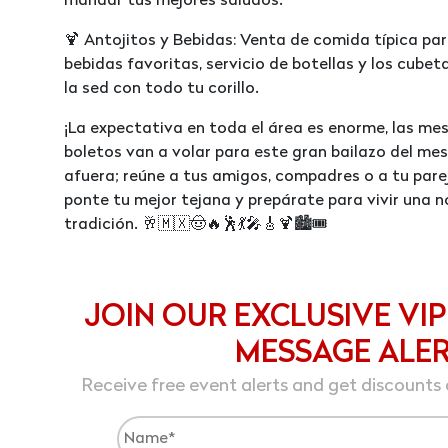
mandar tus mejores saludos.
🍹 Antojitos y Bebidas: Venta de comida típica para
bebidas favoritas, servicio de botellas y los cube
la sed con todo tu corillo.
¡La expectativa en toda el área es enorme, las me
boletos van a volar para este gran bailazo del mes
afuera; reúne a tus amigos, compadres o a tu pare
ponte tu mejor tejana y prepárate para vivir una n
tradición. 🥂🇲🇽🤠🔥🕺💃🎤🎸🍹🏙️🎟️
JOIN OUR EXCLUSIVE VIP
MESSAGE ALE
Receive free event alerts and get discounts 