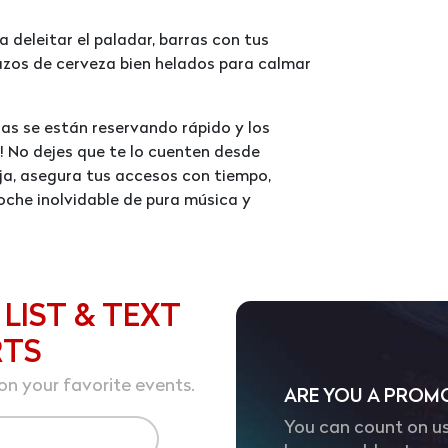
 deleitar el paladar, barras con tus
tazos de cerveza bien helados para calmar
sas se están reservando rápido y los
! No dejes que te lo cuenten desde
ja, asegura tus accesos con tiempo,
oche inolvidable de pura música y
 LIST & TEXT
RTS
on your favorite events.
ARE YOU A PROM
You can count on us