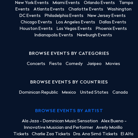
New York Events
Miami Events
Orlando Events
Tampa
Events
Atlanta Events
Charlotte Events
Washington
DC Events
Philadelphia Events
New Jersey Events
Chicago Events
Los Angeles Events
Dallas Events
Houston Events
Las Vegas Events
Phoenix Events
Indianapolis Events
Newburgh Events
BROWSE EVENTS BY CATEGORIES
Concerts
Fiesta
Comedy
Jaripeo
Movies
BROWSE EVENTS BY COUNTRIES
Dominican Republic
Mexico
United States
Canada
BROWSE EVENTS BY ARTIST
Ala Jaza - Dominican Music Sensation
Alex Bueno -
Innovative Musician and Performer
Averly Morillo
Tickets
Charlie Zaa Tickets
Dra. Ana Simó Tickets
El Alfa