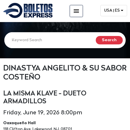
menu
USA | ES
DINASTYA ANGELITO & SU SABOR
COSTEÑO
LA MISMA KLAVE - DUETO
ARMADILLOS
Friday, June 19, 2026 8:00pm
Oaxaqueño Hall
118 Clifton Ave, Lakewood, NJ, 08701