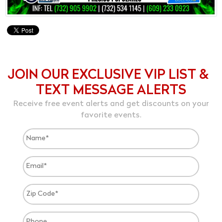
JOIN OUR EXCLUSIVE VIP LIST &
TEXT MESSAGE ALERTS
Receive free event alerts and get discounts on your
favorite events.