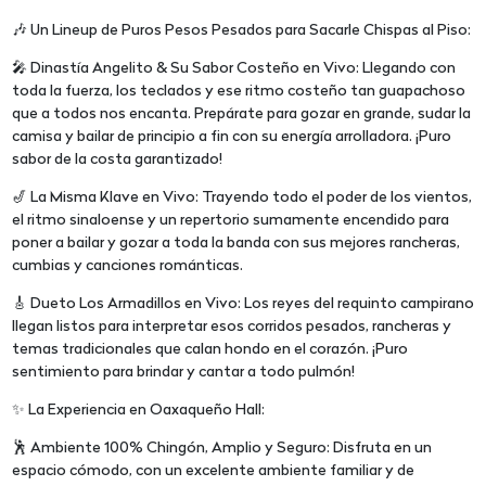
🎶 Un Lineup de Puros Pesos Pesados para Sacarle Chispas al Piso:
🎤 Dinastía Angelito & Su Sabor Costeño en Vivo: Llegando con
toda la fuerza, los teclados y ese ritmo costeño tan guapachoso
que a todos nos encanta. Prepárate para gozar en grande, sudar la
camisa y bailar de principio a fin con su energía arrolladora. ¡Puro
sabor de la costa garantizado!
🎷 La Misma Klave en Vivo: Trayendo todo el poder de los vientos,
el ritmo sinaloense y un repertorio sumamente encendido para
poner a bailar y gozar a toda la banda con sus mejores rancheras,
cumbias y canciones románticas.
🎸 Dueto Los Armadillos en Vivo: Los reyes del requinto campirano
llegan listos para interpretar esos corridos pesados, rancheras y
temas tradicionales que calan hondo en el corazón. ¡Puro
sentimiento para brindar y cantar a todo pulmón!
✨ La Experiencia en Oaxaqueño Hall:
🕺 Ambiente 100% Chingón, Amplio y Seguro: Disfruta en un
espacio cómodo, con un excelente ambiente familiar y de