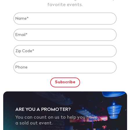
favorite events.
ARE YOU A PROMOTER?
You can count on us to help you have
a sold out event.