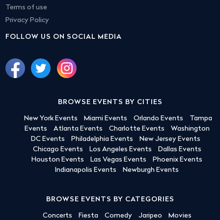
Terms of use
Privacy Policy
FOLLOW US ON SOCIAL MEDIA
BROWSE EVENTS BY CITIES
New York Events
Miami Events
Orlando Events
Tampa
Events
Atlanta Events
Charlotte Events
Washington
DC Events
Philadelphia Events
New Jersey Events
Chicago Events
Los Angeles Events
Dallas Events
Houston Events
Las Vegas Events
Phoenix Events
Indianapolis Events
Newburgh Events
BROWSE EVENTS BY CATEGORIES
Concerts
Fiesta
Comedy
Jaripeo
Movies