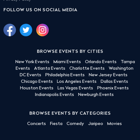
FOLLOW US ON SOCIAL MEDIA
BROWSE EVENTS BY CITIES
New York Events
Miami Events
Orlando Events
Tampa
Events
Atlanta Events
Charlotte Events
Washington
DC Events
Philadelphia Events
New Jersey Events
Chicago Events
Los Angeles Events
Dallas Events
Houston Events
Las Vegas Events
Phoenix Events
Indianapolis Events
Newburgh Events
BROWSE EVENTS BY CATEGORIES
Concerts
Fiesta
Comedy
Jaripeo
Movies