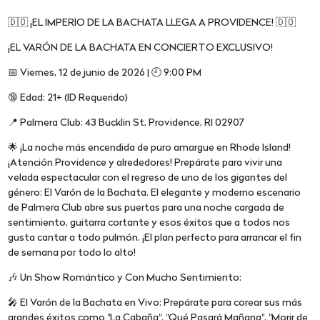
🇩🇴 ¡EL IMPERIO DE LA BACHATA LLEGA A PROVIDENCE! 🇩🇴
¡EL VARÓN DE LA BACHATA EN CONCIERTO EXCLUSIVO!
📅 Viernes, 12 de junio de 2026 | 🕘 9:00 PM
🔞 Edad: 21+ (ID Requerido)
📍 Palmera Club: 43 Bucklin St, Providence, RI 02907
🌟 ¡La noche más encendida de puro amargue en Rhode Island!
¡Atención Providence y alrededores! Prepárate para vivir una
velada espectacular con el regreso de uno de los gigantes del
género: El Varón de la Bachata. El elegante y moderno escenario
de Palmera Club abre sus puertas para una noche cargada de
sentimiento, guitarra cortante y esos éxitos que a todos nos
gusta cantar a todo pulmón. ¡El plan perfecto para arrancar el fin
de semana por todo lo alto!
🎶 Un Show Romántico y Con Mucho Sentimiento:
🎤 El Varón de la Bachata en Vivo: Prepárate para corear sus más
grandes éxitos como "La Cabaña", "Qué Pasará Mañana", "Morir de