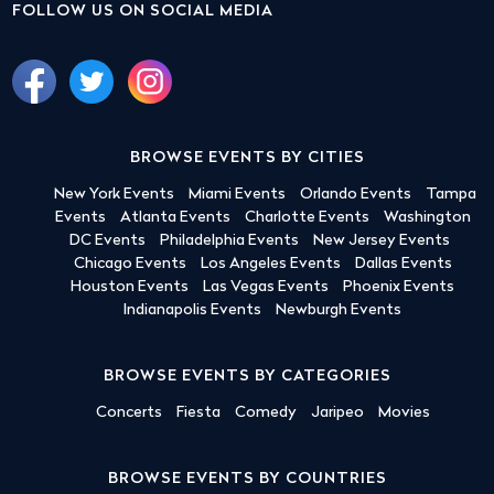
FOLLOW US ON SOCIAL MEDIA
BROWSE EVENTS BY CITIES
New York Events
Miami Events
Orlando Events
Tampa
Events
Atlanta Events
Charlotte Events
Washington
DC Events
Philadelphia Events
New Jersey Events
Chicago Events
Los Angeles Events
Dallas Events
Houston Events
Las Vegas Events
Phoenix Events
Indianapolis Events
Newburgh Events
BROWSE EVENTS BY CATEGORIES
Concerts
Fiesta
Comedy
Jaripeo
Movies
BROWSE EVENTS BY COUNTRIES