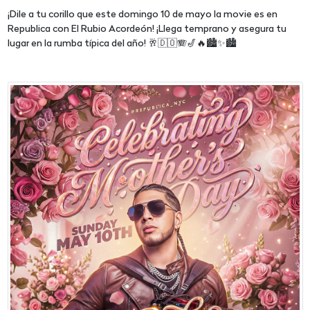
¡Dile a tu corillo que este domingo 10 de mayo la movie es en
Republica con El Rubio Acordeón! ¡Llega temprano y asegura tu
lugar en la rumba típica del año! 🥂🇩🇴🪗🎷🔥🏙️✨🏙️