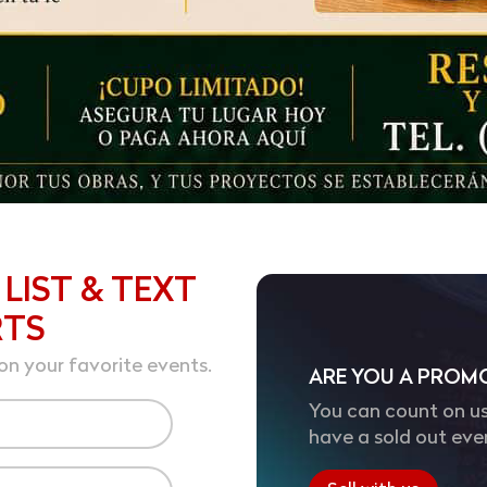
 LIST & TEXT
RTS
on your favorite events.
ARE YOU A PROM
You can count on us
have a sold out eve