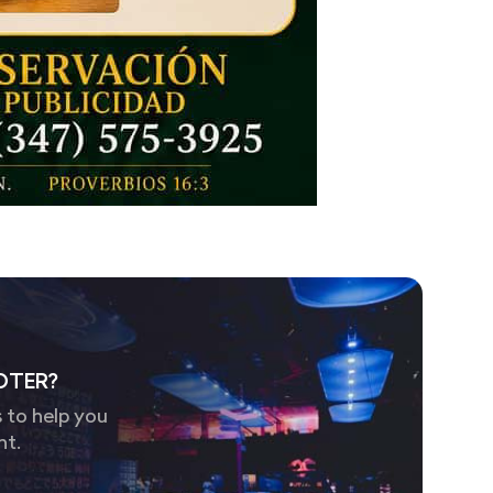
OTER?
 to help you
nt.