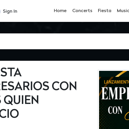
Home
Concerts
Fiesta
Musi
Sign In
ISTA
RESARIOS CON
S QUIEN
CIO