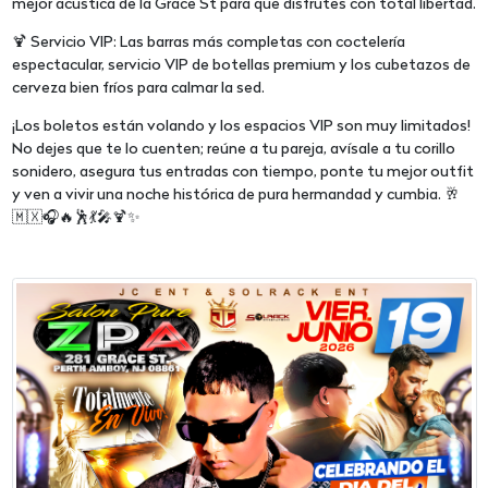
mejor acústica de la Grace St para que disfrutes con total libertad.
🍹 Servicio VIP: Las barras más completas con coctelería
espectacular, servicio VIP de botellas premium y los cubetazos de
cerveza bien fríos para calmar la sed.
¡Los boletos están volando y los espacios VIP son muy limitados!
No dejes que te lo cuenten; reúne a tu pareja, avísale a tu corillo
sonidero, asegura tus entradas con tiempo, ponte tu mejor outfit
y ven a vivir una noche histórica de pura hermandad y cumbia. 🥂
🇲🇽🎧🔥🕺💃🎤🍹✨