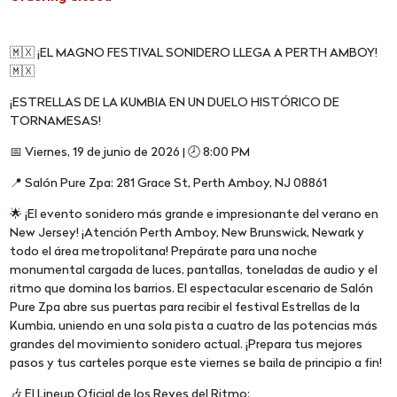
🇲🇽 ¡EL MAGNO FESTIVAL SONIDERO LLEGA A PERTH AMBOY!
🇲🇽
¡ESTRELLAS DE LA KUMBIA EN UN DUELO HISTÓRICO DE
TORNAMESAS!
📅 Viernes, 19 de junio de 2026 | 🕗 8:00 PM
📍 Salón Pure Zpa: 281 Grace St, Perth Amboy, NJ 08861
🌟 ¡El evento sonidero más grande e impresionante del verano en
New Jersey! ¡Atención Perth Amboy, New Brunswick, Newark y
todo el área metropolitana! Prepárate para una noche
monumental cargada de luces, pantallas, toneladas de audio y el
ritmo que domina los barrios. El espectacular escenario de Salón
Pure Zpa abre sus puertas para recibir el festival Estrellas de la
Kumbia, uniendo en una sola pista a cuatro de las potencias más
grandes del movimiento sonidero actual. ¡Prepara tus mejores
pasos y tus carteles porque este viernes se baila de principio a fin!
🎶 El Lineup Oficial de los Reyes del Ritmo: