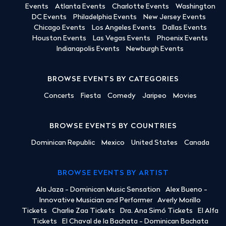
Events
Atlanta Events
Charlotte Events
Washington
DC Events
Philadelphia Events
New Jersey Events
Chicago Events
Los Angeles Events
Dallas Events
Houston Events
Las Vegas Events
Phoenix Events
Indianapolis Events
Newburgh Events
BROWSE EVENTS BY CATEGORIES
Concerts
Fiesta
Comedy
Jaripeo
Movies
BROWSE EVENTS BY COUNTRIES
Dominican Republic
Mexico
United States
Canada
BROWSE EVENTS BY ARTIST
Ala Jaza - Dominican Music Sensation
Alex Bueno -
Innovative Musician and Performer
Averly Morillo
Tickets
Charlie Zaa Tickets
Dra. Ana Simó Tickets
El Alfa
Tickets
El Chaval de la Bachata - Dominican Bachata