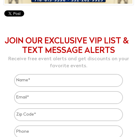
JOIN OUR EXCLUSIVE VIP LIST &
TEXT MESSAGE ALERTS
Receive free event alerts and get discounts on your
favorite events.