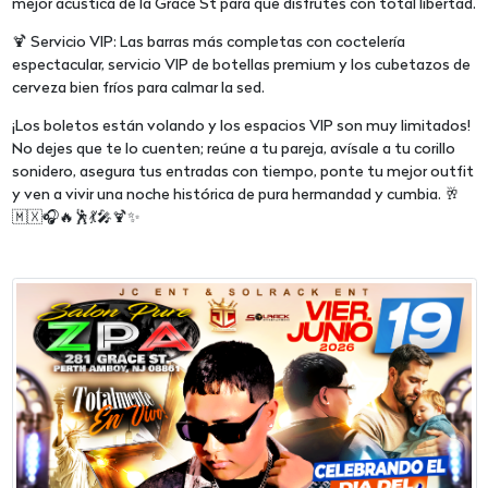
mejor acústica de la Grace St para que disfrutes con total libertad.
🍹 Servicio VIP: Las barras más completas con coctelería
espectacular, servicio VIP de botellas premium y los cubetazos de
cerveza bien fríos para calmar la sed.
¡Los boletos están volando y los espacios VIP son muy limitados!
No dejes que te lo cuenten; reúne a tu pareja, avísale a tu corillo
sonidero, asegura tus entradas con tiempo, ponte tu mejor outfit
y ven a vivir una noche histórica de pura hermandad y cumbia. 🥂
🇲🇽🎧🔥🕺💃🎤🍹✨