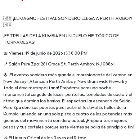
🇲🇽 ¡EL MAGNO FESTIVAL SONIDERO LLEGA A PERTH AMBOY!
🇲🇽
¡ESTRELLAS DE LA KUMBIA EN UN DUELO HISTÓRICO DE
TORNAMESAS!
📅 Viernes, 19 de junio de 2026 | 🕗 8:00 PM
📍 Salón Pure Zpa: 281 Grace St, Perth Amboy, NJ 08861
🌟 ¡El evento sonidero más grande e impresionante del verano en
New Jersey! ¡Atención Perth Amboy, New Brunswick, Newark y
todo el área metropolitana! Prepárate para una noche
monumental cargada de luces, pantallas, toneladas de audio y el
ritmo que domina los barrios. El espectacular escenario de Salón
Pure Zpa abre sus puertas para recibir el festival Estrellas de la
Kumbia, uniendo en una sola pista a cuatro de las potencias más
grandes del movimiento sonidero actual. ¡Prepara tus mejores
pasos y tus carteles porque este viernes se baila de principio a fin!
🎶 El Lineup Oficial de los Reyes del Ritmo: