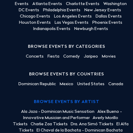
Events
Atlanta Events
Charlotte Events
Washington
DC Events
Philadelphia Events
New Jersey Events
Chicago Events
Los Angeles Events
Dallas Events
Houston Events
Las Vegas Events
Phoenix Events
Indianapolis Events
Newburgh Events
BROWSE EVENTS BY CATEGORIES
Concerts
Fiesta
Comedy
Jaripeo
Movies
BROWSE EVENTS BY COUNTRIES
Dominican Republic
Mexico
United States
Canada
BROWSE EVENTS BY ARTIST
Ala Jaza - Dominican Music Sensation
Alex Bueno -
Innovative Musician and Performer
Averly Morillo
Tickets
Charlie Zaa Tickets
Dra. Ana Simó Tickets
El Alfa
Tickets
El Chaval de la Bachata - Dominican Bachata