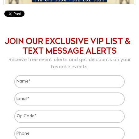
JOIN OUR EXCLUSIVE VIP LIST &
TEXT MESSAGE ALERTS
Receive free event alerts and get discounts on your
favorite events.