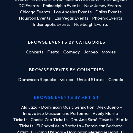
DC Events
Philadelphia Events
New Jersey Events
Chicago Events
Los Angeles Events
Dallas Events
Houston Events
Las Vegas Events
Phoenix Events
Indianapolis Events
Newburgh Events
BROWSE EVENTS BY CATEGORIES
Concerts
Fiesta
Comedy
Jaripeo
Movies
BROWSE EVENTS BY COUNTRIES
Dominican Republic
Mexico
United States
Canada
BROWSE EVENTS BY ARTIST
Ala Jaza - Dominican Music Sensation
Alex Bueno -
Innovative Musician and Performer
Averly Morillo
Tickets
Charlie Zaa Tickets
Dra. Ana Simó Tickets
El Alfa
Tickets
El Chaval de la Bachata - Dominican Bachata
Artist
El Grupo D'Ahora - Dominican Merengue Band
El