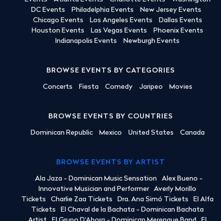
DC Events
Philadelphia Events
New Jersey Events
Chicago Events
Los Angeles Events
Dallas Events
Houston Events
Las Vegas Events
Phoenix Events
Indianapolis Events
Newburgh Events
BROWSE EVENTS BY CATEGORIES
Concerts
Fiesta
Comedy
Jaripeo
Movies
BROWSE EVENTS BY COUNTRIES
Dominican Republic
Mexico
United States
Canada
BROWSE EVENTS BY ARTIST
Ala Jaza - Dominican Music Sensation
Alex Bueno -
Innovative Musician and Performer
Averly Morillo
Tickets
Charlie Zaa Tickets
Dra. Ana Simó Tickets
El Alfa
Tickets
El Chaval de la Bachata - Dominican Bachata
Artist
El Grupo D'Ahora - Dominican Merengue Band
El