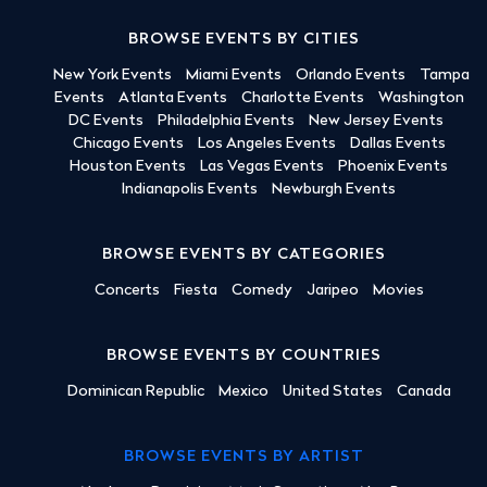
BROWSE EVENTS BY CITIES
New York Events
Miami Events
Orlando Events
Tampa
Events
Atlanta Events
Charlotte Events
Washington
DC Events
Philadelphia Events
New Jersey Events
Chicago Events
Los Angeles Events
Dallas Events
Houston Events
Las Vegas Events
Phoenix Events
Indianapolis Events
Newburgh Events
BROWSE EVENTS BY CATEGORIES
Concerts
Fiesta
Comedy
Jaripeo
Movies
BROWSE EVENTS BY COUNTRIES
Dominican Republic
Mexico
United States
Canada
BROWSE EVENTS BY ARTIST