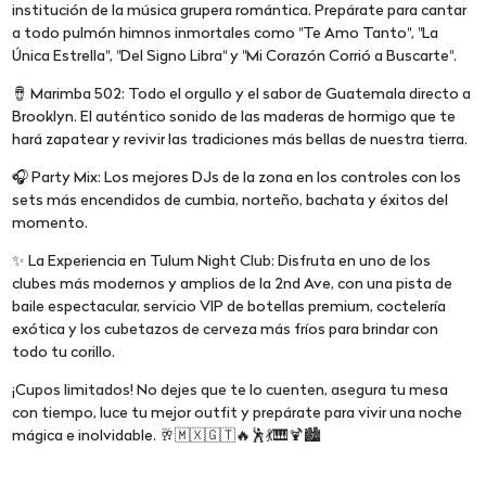
institución de la música grupera romántica. Prepárate para cantar
a todo pulmón himnos inmortales como "Te Amo Tanto", "La
Única Estrella", "Del Signo Libra" y "Mi Corazón Corrió a Buscarte".
🪘 Marimba 502: Todo el orgullo y el sabor de Guatemala directo a
Brooklyn. El auténtico sonido de las maderas de hormigo que te
hará zapatear y revivir las tradiciones más bellas de nuestra tierra.
🎧 Party Mix: Los mejores DJs de la zona en los controles con los
sets más encendidos de cumbia, norteño, bachata y éxitos del
momento.
✨ La Experiencia en Tulum Night Club: Disfruta en uno de los
clubes más modernos y amplios de la 2nd Ave, con una pista de
baile espectacular, servicio VIP de botellas premium, coctelería
exótica y los cubetazos de cerveza más fríos para brindar con
todo tu corillo.
¡Cupos limitados! No dejes que te lo cuenten, asegura tu mesa
con tiempo, luce tu mejor outfit y prepárate para vivir una noche
mágica e inolvidable. 🥂🇲🇽🇬🇹🔥🕺💃🎹🍹🏙️