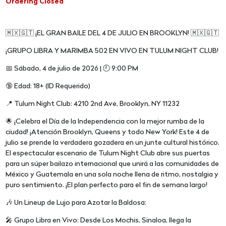
Ordering Closed
🇲🇽🇬🇹 ¡EL GRAN BAILE DEL 4 DE JULIO EN BROOKLYN! 🇲🇽🇬🇹
¡GRUPO LIBRA Y MARIMBA 502 EN VIVO EN TULUM NIGHT CLUB!
📅 Sábado, 4 de julio de 2026 | 🕘 9:00 PM
🔞 Edad: 18+ (ID Requerido)
📍 Tulum Night Club: 4210 2nd Ave, Brooklyn, NY 11232
🌟 ¡Celebra el Día de la Independencia con la mejor rumba de la
ciudad! ¡Atención Brooklyn, Queens y todo New York! Este 4 de
julio se prende la verdadera gozadera en un junte cultural histórico.
El espectacular escenario de Tulum Night Club abre sus puertas
para un súper bailazo internacional que unirá a las comunidades de
México y Guatemala en una sola noche llena de ritmo, nostalgia y
puro sentimiento. ¡El plan perfecto para el fin de semana largo!
🎶 Un Lineup de Lujo para Azotar la Baldosa:
🎤 Grupo Libra en Vivo: Desde Los Mochis, Sinaloa, llega la