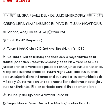
Ordering Closed
🇲🇽🇬🇹 ¡EL GRAN BAILE DEL 4 DE JULIO EN BROOKLYN! 🇲🇽🇬🇹
¡GRUPO LIBRA Y MARIMBA 502 EN VIVO EN TULUM NIGHT CLUB!
📅 Sábado, 4 de julio de 2026 | 🕘 9:00 PM
🔞 Edad: 18+ (ID Requerido)
📍 Tulum Night Club: 4210 2nd Ave, Brooklyn, NY 11232
🌟 ¡Celebra el Día de la Independencia con la mejor rumba de la
ciudad! ¡Atención Brooklyn, Queens y todo New York! Este 4 de
julio se prende la verdadera gozadera en un junte cultural histórico.
El espectacular escenario de Tulum Night Club abre sus puertas
para un súper bailazo internacional que unirá a las comunidades de
México y Guatemala en una sola noche llena de ritmo, nostalgia y
puro sentimiento. ¡El plan perfecto para el fin de semana largo!
🎶 Un Lineup de Lujo para Azotar la Baldosa:
🎤 Grupo Libra en Vivo: Desde Los Mochis, Sinaloa, llega la