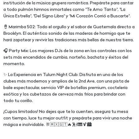
institución de la música grupera romántica. Prepárate para cantar
a todo pulmón himnos inmortales como "Te Amo Tanto", "La
Única Estrella", "Del Signo Libra" y "Mi Corazón Corrió a Buscarte".
🪘 Marimba 502: Todo el orgullo y el sabor de Guatemala directo a
Brooklyn. El auténtico sonido de las maderas de hormigo que te
hará zapatear y revivir las tradiciones más bellas de nuestra tierra.
🎧 Party Mix: Los mejores DJs de la zona en los controles con los
sets más encendidos de cumbia, norteño, bachata y éxitos del
momento.
✨ La Experiencia en Tulum Night Club: Disfruta en uno de los
clubes más modernos y amplios de la 2nd Ave, con una pista de
baile espectacular, servicio VIP de botellas premium, coctelería
exótica y los cubetazos de cerveza más fríos para brindar con
todo tu corillo.
¡Cupos limitados! No dejes que te lo cuenten, asegura tu mesa
con tiempo, luce tu mejor outfit y prepárate para vivir una noche
mágica e inolvidable. 🥂🇲🇽🇬🇹🔥🕺💃🎹🍹🏙️