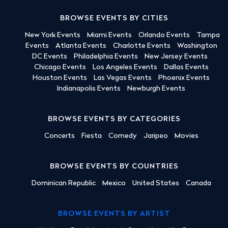
BROWSE EVENTS BY CITIES
New York Events
Miami Events
Orlando Events
Tampa
Events
Atlanta Events
Charlotte Events
Washington
DC Events
Philadelphia Events
New Jersey Events
Chicago Events
Los Angeles Events
Dallas Events
Houston Events
Las Vegas Events
Phoenix Events
Indianapolis Events
Newburgh Events
BROWSE EVENTS BY CATEGORIES
Concerts
Fiesta
Comedy
Jaripeo
Movies
BROWSE EVENTS BY COUNTRIES
Dominican Republic
Mexico
United States
Canada
BROWSE EVENTS BY ARTIST