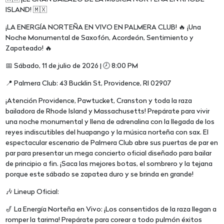
ISLAND! 🇲🇽
¡LA ENERGÍA NORTEÑA EN VIVO EN PALMERA CLUB! 🔥 ¡Una
Noche Monumental de Saxofón, Acordeón, Sentimiento y
Zapateado! 🔥
📅 Sábado, 11 de julio de 2026 | 🕗 8:00 PM
📍 Palmera Club: 43 Bucklin St, Providence, RI 02907
¡Atención Providence, Pawtucket, Cranston y toda la raza
bailadora de Rhode Island y Massachusetts! Prepárate para vivir
una noche monumental y llena de adrenalina con la llegada de los
reyes indiscutibles del huapango y la música norteña con sax. El
espectacular escenario de Palmera Club abre sus puertas de par en
par para presentar un mega concierto oficial diseñado para bailar
de principio a fin. ¡Saca las mejores botas, el sombrero y la tejana
porque este sábado se zapatea duro y se brinda en grande!
🎶 Lineup Oficial:
🎷 La Energía Norteña en Vivo: ¡Los consentidos de la raza llegan a
romper la tarima! Prepárate para corear a todo pulmón éxitos