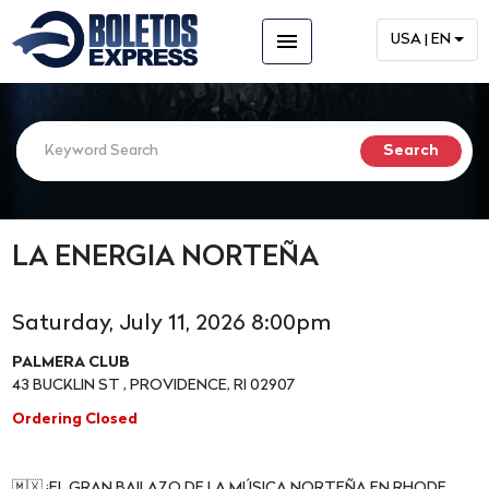
menu
USA | EN
LA ENERGIA NORTEÑA
Saturday, July 11, 2026 8:00pm
PALMERA CLUB
43 BUCKLIN ST , PROVIDENCE, RI 02907
Ordering Closed
🇲🇽 ¡EL GRAN BAILAZO DE LA MÚSICA NORTEÑA EN RHODE