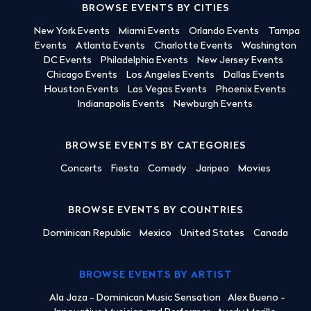
BROWSE EVENTS BY CITIES
New York Events
Miami Events
Orlando Events
Tampa
Events
Atlanta Events
Charlotte Events
Washington
DC Events
Philadelphia Events
New Jersey Events
Chicago Events
Los Angeles Events
Dallas Events
Houston Events
Las Vegas Events
Phoenix Events
Indianapolis Events
Newburgh Events
BROWSE EVENTS BY CATEGORIES
Concerts
Fiesta
Comedy
Jaripeo
Movies
BROWSE EVENTS BY COUNTRIES
Dominican Republic
Mexico
United States
Canada
BROWSE EVENTS BY ARTIST
Ala Jaza - Dominican Music Sensation
Alex Bueno -