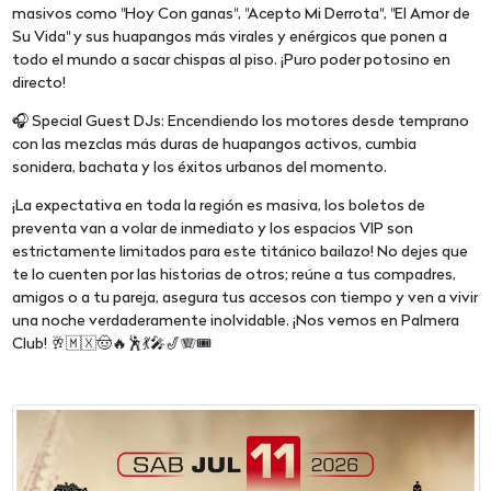
masivos como "Hoy Con ganas", "Acepto Mi Derrota", "El Amor de
Su Vida" y sus huapangos más virales y enérgicos que ponen a
todo el mundo a sacar chispas al piso. ¡Puro poder potosino en
directo!
🎧 Special Guest DJs: Encendiendo los motores desde temprano
con las mezclas más duras de huapangos activos, cumbia
sonidera, bachata y los éxitos urbanos del momento.
¡La expectativa en toda la región es masiva, los boletos de
preventa van a volar de inmediato y los espacios VIP son
estrictamente limitados para este titánico bailazo! No dejes que
te lo cuenten por las historias de otros; reúne a tus compadres,
amigos o a tu pareja, asegura tus accesos con tiempo y ven a vivir
una noche verdaderamente inolvidable. ¡Nos vemos en Palmera
Club! 🥂🇲🇽🤠🔥🕺💃🎤🎷🪗🎟️