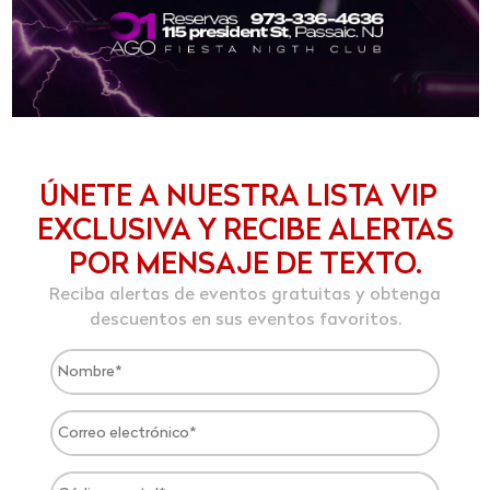
ÚNETE A NUESTRA LISTA VIP
EXCLUSIVA Y RECIBE ALERTAS
POR MENSAJE DE TEXTO.
Reciba alertas de eventos gratuitas y obtenga
descuentos en sus eventos favoritos.