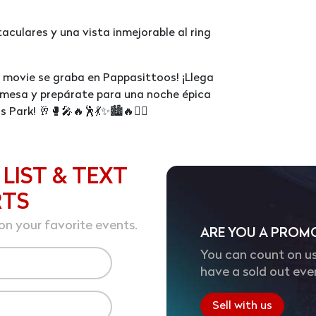
culares y una vista inmejorable al ring
a movie se graba en Pappasittoos! ¡Llega
 mesa y prepárate para una noche épica
ark! 🥂🥊🎤🔥🕺💃✨🏙️🔥🤼‍♂️
 LIST & TEXT
RTS
on your favorite events.
ARE YOU A PROM
You can count on us
have a sold out eve
Sell with us