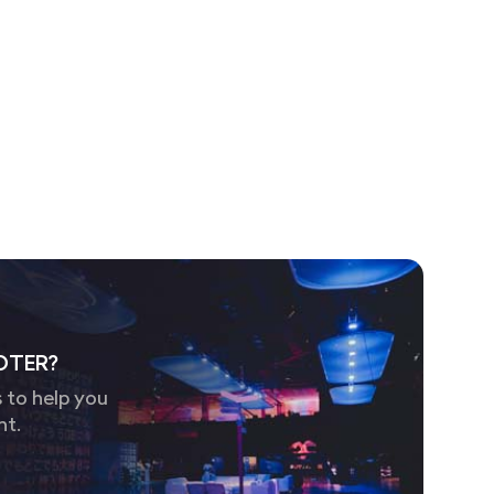
OTER?
 to help you
nt.