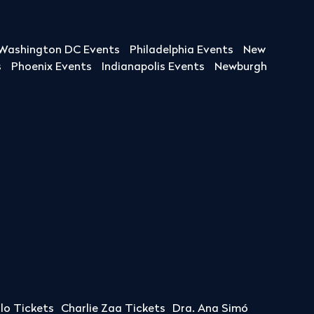
Washington DC Events
Philadelphia Events
New
s
Phoenix Events
Indianapolis Events
Newburgh
llo Tickets
Charlie Zaa Tickets
Dra. Ana Simó