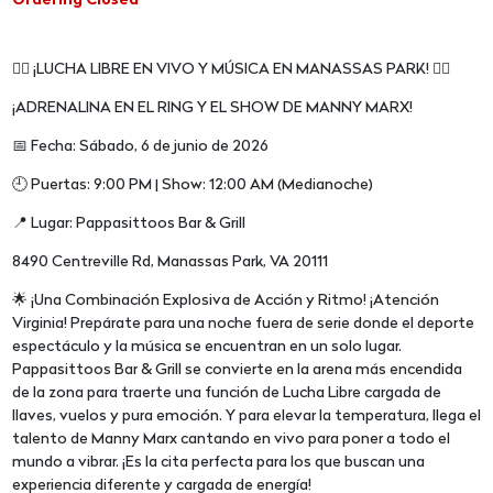
Ordering Closed
🤼‍♂️ ¡LUCHA LIBRE EN VIVO Y MÚSICA EN MANASSAS PARK! 🤼‍♂️
¡ADRENALINA EN EL RING Y EL SHOW DE MANNY MARX!
📅 Fecha: Sábado, 6 de junio de 2026
🕘 Puertas: 9:00 PM | Show: 12:00 AM (Medianoche)
📍 Lugar: Pappasittoos Bar & Grill
8490 Centreville Rd, Manassas Park, VA 20111
🌟 ¡Una Combinación Explosiva de Acción y Ritmo! ¡Atención
Virginia! Prepárate para una noche fuera de serie donde el deporte
espectáculo y la música se encuentran en un solo lugar.
Pappasittoos Bar & Grill se convierte en la arena más encendida
de la zona para traerte una función de Lucha Libre cargada de
llaves, vuelos y pura emoción. Y para elevar la temperatura, llega el
talento de Manny Marx cantando en vivo para poner a todo el
mundo a vibrar. ¡Es la cita perfecta para los que buscan una
experiencia diferente y cargada de energía!