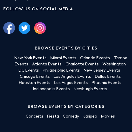
FOLLOW US ON SOCIAL MEDIA
BROWSE EVENTS BY CITIES
New York Events
Miami Events
Orlando Events
Tampa
Events
Atlanta Events
Charlotte Events
Washington
DC Events
Philadelphia Events
New Jersey Events
Chicago Events
Los Angeles Events
Dallas Events
Houston Events
Las Vegas Events
Phoenix Events
Indianapolis Events
Newburgh Events
BROWSE EVENTS BY CATEGORIES
Concerts
Fiesta
Comedy
Jaripeo
Movies