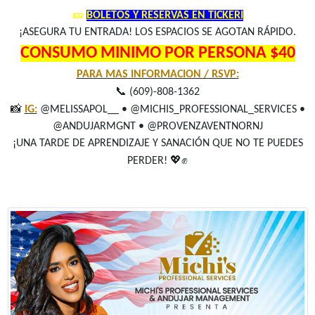
🎫
BOLETOS Y RESERVAS EN TICKERI
¡ASEGURA TU ENTRADA! LOS ESPACIOS SE AGOTAN RÁPIDO.
CONSUMO MINIMO POR PERSONA $40
PARA MAS INFORMACION / RSVP:
📞
(609)-808-1362
📸
IG:
@MELISSAPOL__ • @MICHIS_PROFESSIONAL_SERVICES •
@ANDUJARMGNT • @PROVENZAVENTNORNJ
¡UNA TARDE DE APRENDIZAJE Y SANACIÓN QUE NO TE PUEDES
💖✊
PERDER!