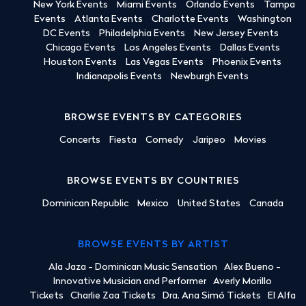
New York Events
Miami Events
Orlando Events
Tampa
Events
Atlanta Events
Charlotte Events
Washington
DC Events
Philadelphia Events
New Jersey Events
Chicago Events
Los Angeles Events
Dallas Events
Houston Events
Las Vegas Events
Phoenix Events
Indianapolis Events
Newburgh Events
BROWSE EVENTS BY CATEGORIES
Concerts
Fiesta
Comedy
Jaripeo
Movies
BROWSE EVENTS BY COUNTRIES
Dominican Republic
Mexico
United States
Canada
BROWSE EVENTS BY ARTIST
Ala Jaza - Dominican Music Sensation
Alex Bueno -
Innovative Musician and Performer
Averly Morillo
Tickets
Charlie Zaa Tickets
Dra. Ana Simó Tickets
El Alfa