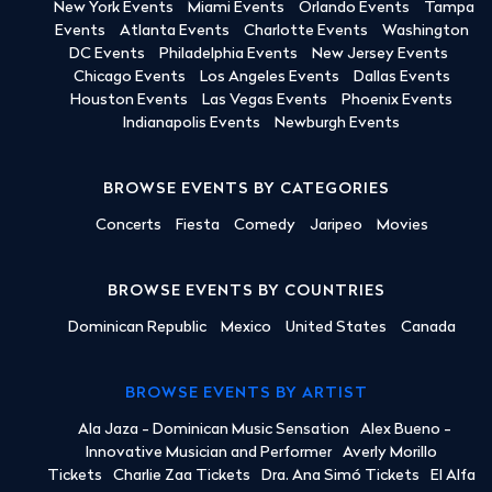
New York Events
Miami Events
Orlando Events
Tampa
Events
Atlanta Events
Charlotte Events
Washington
DC Events
Philadelphia Events
New Jersey Events
Chicago Events
Los Angeles Events
Dallas Events
Houston Events
Las Vegas Events
Phoenix Events
Indianapolis Events
Newburgh Events
BROWSE EVENTS BY CATEGORIES
Concerts
Fiesta
Comedy
Jaripeo
Movies
BROWSE EVENTS BY COUNTRIES
Dominican Republic
Mexico
United States
Canada
BROWSE EVENTS BY ARTIST
Ala Jaza - Dominican Music Sensation
Alex Bueno -
Innovative Musician and Performer
Averly Morillo
Tickets
Charlie Zaa Tickets
Dra. Ana Simó Tickets
El Alfa