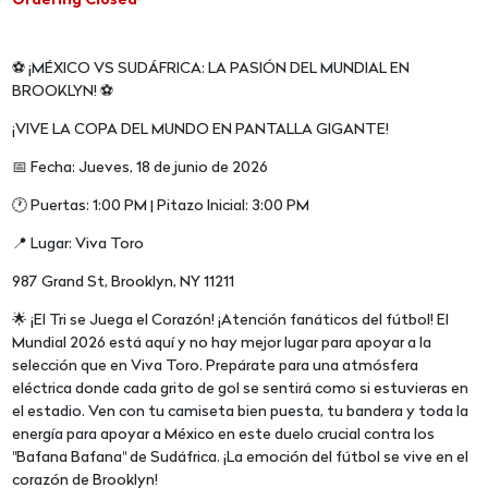
Ordering Closed
⚽ ¡MÉXICO VS SUDÁFRICA: LA PASIÓN DEL MUNDIAL EN
BROOKLYN! ⚽
¡VIVE LA COPA DEL MUNDO EN PANTALLA GIGANTE!
📅 Fecha: Jueves, 18 de junio de 2026
🕐 Puertas: 1:00 PM | Pitazo Inicial: 3:00 PM
📍 Lugar: Viva Toro
987 Grand St, Brooklyn, NY 11211
🌟 ¡El Tri se Juega el Corazón! ¡Atención fanáticos del fútbol! El
Mundial 2026 está aquí y no hay mejor lugar para apoyar a la
selección que en Viva Toro. Prepárate para una atmósfera
eléctrica donde cada grito de gol se sentirá como si estuvieras en
el estadio. Ven con tu camiseta bien puesta, tu bandera y toda la
energía para apoyar a México en este duelo crucial contra los
"Bafana Bafana" de Sudáfrica. ¡La emoción del fútbol se vive en el
corazón de Brooklyn!