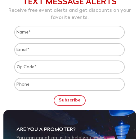
TEXT MESSAGE ALERTS
Receive free event alerts and get discounts on your
favorite events.
ARE YOU A PROMOTER?
You can count on us to help you have