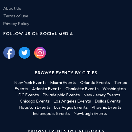
About Us
Terms of use
Privacy Policy
FOLLOW US ON SOCIAL MEDIA
BROWSE EVENTS BY CITIES
New York Events
Miami Events
Orlando Events
Tampa
Events
Atlanta Events
Charlotte Events
Washington
DC Events
Philadelphia Events
New Jersey Events
Chicago Events
Los Angeles Events
Dallas Events
Houston Events
Las Vegas Events
Phoenix Events
Indianapolis Events
Newburgh Events
BROWSE EVENTS BY CATEGORIES