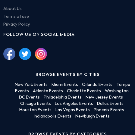
About Us
Terms of use
Privacy Policy
FOLLOW US ON SOCIAL MEDIA
BROWSE EVENTS BY CITIES
New York Events
Miami Events
Orlando Events
Tampa
Events
Atlanta Events
Charlotte Events
Washington
DC Events
Philadelphia Events
New Jersey Events
Chicago Events
Los Angeles Events
Dallas Events
Houston Events
Las Vegas Events
Phoenix Events
Indianapolis Events
Newburgh Events
BROWSE EVENTS BY CATEGORIES