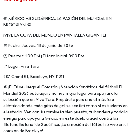
Ordering Closed
⚽ ¡MÉXICO VS SUDÁFRICA: LA PASIÓN DEL MUNDIAL EN
BROOKLYN! ⚽
¡VIVE LA COPA DEL MUNDO EN PANTALLA GIGANTE!
📅 Fecha: Jueves, 18 de junio de 2026
🕐 Puertas: 1:00 PM | Pitazo Inicial: 3:00 PM
📍 Lugar: Viva Toro
987 Grand St, Brooklyn, NY 11211
🌟 ¡El Tri se Juega el Corazón! ¡Atención fanáticos del fútbol! El
Mundial 2026 está aquí y no hay mejor lugar para apoyar a la
selección que en Viva Toro. Prepárate para una atmósfera
eléctrica donde cada grito de gol se sentirá como si estuvieras en
el estadio. Ven con tu camiseta bien puesta, tu bandera y toda la
energía para apoyar a México en este duelo crucial contra los
"Bafana Bafana" de Sudáfrica. ¡La emoción del fútbol se vive en el
corazón de Brooklyn!