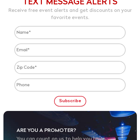
TEXT MESSAGE ALERTS
Receive free event alerts and get discounts on your
favorite events.
ARE YOU A PROMOTER?
You can count on us to help you have