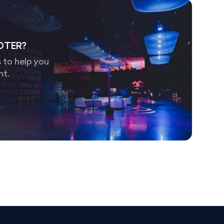
OTER?
 to help you
nt.