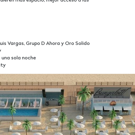
uieren más espacio, mejor acceso a las
Luis Vargas, Grupo D Ahora y Oro Solido
y
n una sola noche
ity