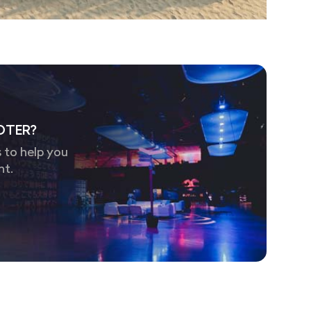
OTER?
 to help you
nt.