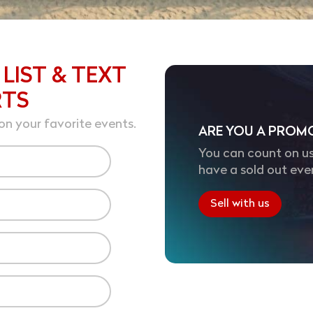
 LIST & TEXT
RTS
on your favorite events.
ARE YOU A PROM
You can count on us
have a sold out eve
Sell with us