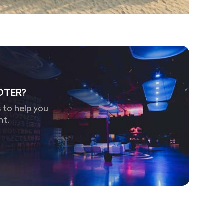
OTER?
 to help you
nt.