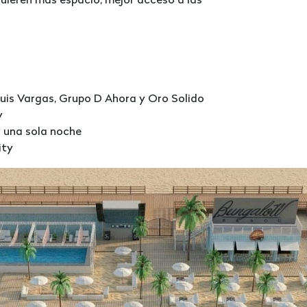
uieren más espacio, mejor acceso a las
Luis Vargas, Grupo D Ahora y Oro Solido
y
n una sola noche
ity