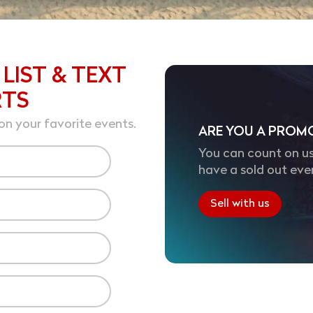
 LIST & TEXT
RTS
on your favorite events.
ARE YOU A PROM
You can count on us
have a sold out eve
Sell with us