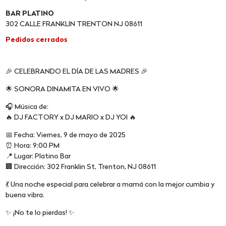
BAR PLATINO
302 CALLE FRANKLIN TRENTON NJ 08611
Pedidos cerrados
🎉 CELEBRANDO EL DÍA DE LAS MADRES 🎉
🌟 SONORA DINAMITA EN VIVO 🌟
🎧 Música de:
🔥 DJ FACTORY x DJ MARIO x DJ YOI 🔥
📅 Fecha: Viernes, 9 de mayo de 2025
⏰ Hora: 9:00 PM
📍 Lugar: Platino Bar
🏢 Dirección: 302 Franklin St, Trenton, NJ 08611
💃 Una noche especial para celebrar a mamá con la mejor cumbia y
buena vibra.
✨ ¡No te lo pierdas! ✨