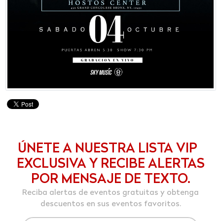
ÚNETE A NUESTRA LISTA VIP
EXCLUSIVA Y RECIBE ALERTAS
POR MENSAJE DE TEXTO.
Reciba alertas de eventos gratuitas y obtenga
descuentos en sus eventos favoritos.