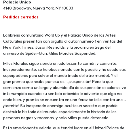
Palacio Unido
4140 Broadway, Nueva York, NY 10033
Pedidos cerrados
La librería comunitaria Word Up y el Palacio Unido de las Artes
Culturales presentan con orgullo al autor número 1 en ventas del
New York Times, Jason Reynolds, y la próxima entrega del
universo de Spider-Man: Miles Morales Suspended.
Miles Morales sigue siendo un adolescente común y corriente.
Inesperadamente, se ha obsesionado con la poesía y ha usado sus
superpoderes para salvar el mundo (nada del otro mundo). Y el
gran premio que recibe por eso es… ¡suspensión! Pero lo que
comienza como un largo y aburrido día de suspensión escolar se ve
interrumpido cuando su sentido arácnido le advierte que algo no
anda bien, y pronto se encuentra en una feroz batalla contra una…
¡termita! Su inesperado enemigo oculta un secreto que podría
destruir la historia del mundo, especialmente la historia de las
personas negras y morenas, y solo Miles puede detenerlo.
Esta emocionante velada, que tendrá lugar en el United Palace de