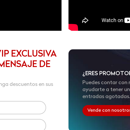
IP EXCLUSIVA
 MENSAJE DE
¿ERES PROMOTO
Puedes contar con 
enga descuentos en sus
ayudarte a tener u
entradas agotadas
Vende con nosotro