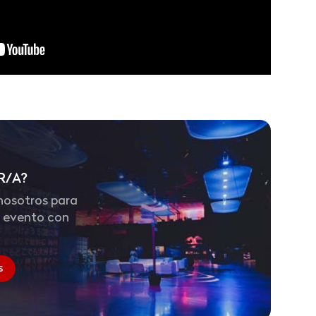
R/A?
nosotros para
n evento con
.
s