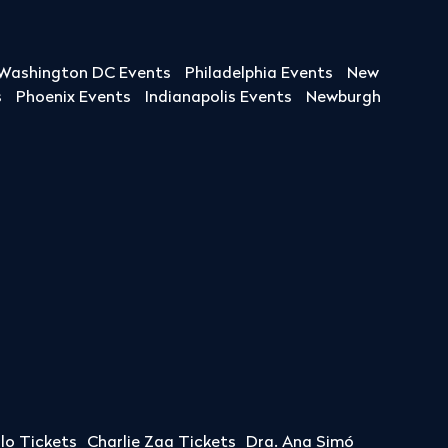
Washington DC Events
Philadelphia Events
New
s
Phoenix Events
Indianapolis Events
Newburgh
llo Tickets
Charlie Zaa Tickets
Dra. Ana Simó