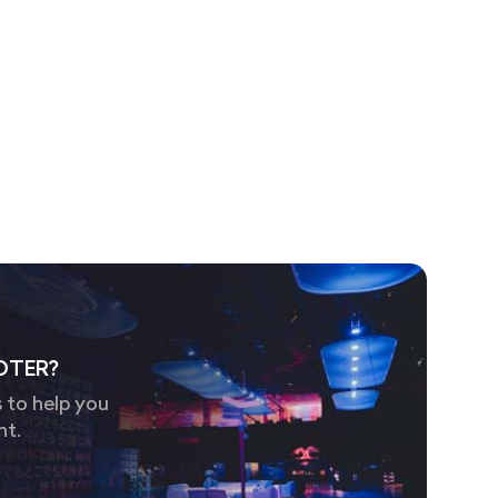
OTER?
 to help you
nt.