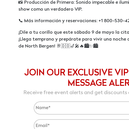
📸 Producción de Primera: Sonido impecable e ilum
show como un verdadero VIP.
📞 Más información y reservaciones: +1 800-530-4
¡Dile a tu corillo que este sábado 9 de mayo la cit
¡Llega temprano y prepárate para vivir una noche 
de North Bergen! 🥂🇩🇴🎷🎤🔥🏙️✨🏙️
JOIN OUR EXCLUSIVE VIP
MESSAGE ALE
Receive free event alerts and get discounts 