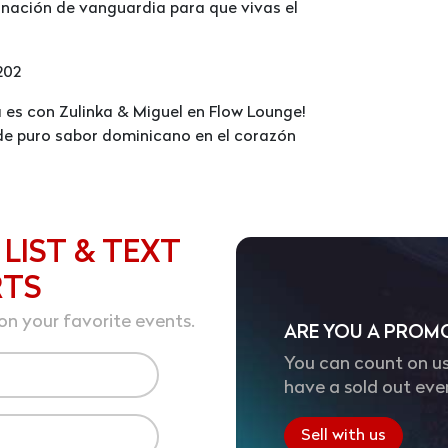
inación de vanguardia para que vivas el
202
a es con Zulinka & Miguel en Flow Lounge!
de puro sabor dominicano en el corazón
 LIST & TEXT
RTS
on your favorite events.
ARE YOU A PROM
You can count on us
have a sold out eve
Sell with us