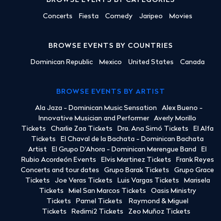
BROWSE EVENTS BY CATEGORIES
Concerts
Fiesta
Comedy
Jaripeo
Movies
BROWSE EVENTS BY COUNTRIES
Dominican Republic
Mexico
United States
Canada
BROWSE EVENTS BY ARTIST
Ala Jaza - Dominican Music Sensation
Alex Bueno -
Innovative Musician and Performer
Averly Morillo
Tickets
Charlie Zaa Tickets
Dra. Ana Simó Tickets
El Alfa
Tickets
El Chaval de la Bachata - Dominican Bachata
Artist
El Grupo D'Ahora - Dominican Merengue Band
El
Rubio Acordeón Events
Elvis Martinez Tickets
Frank Reyes
Concerts and tour dates
Grupo Barak Tickets
Grupo Grace
Tickets
Joe Veras Tickets
Luis Vargas Tickets
Marisela
Tickets
Miel San Marcos Tickets
Oasis Ministry
Tickets
Pamel Tickets
Raymond & Miguel
Tickets
Redimi2 Tickets
Zeo Muñoz Tickets