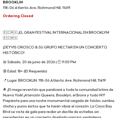
BROOKLIN
118-06 Atlantic Ave, Richmond Hill, 11419
Ordering Closed
🇪🇨🇲🇽 ¡EL GRAN FESTIVAL INTERNACIONAL EN BROOKLYN!
🇪🇨🇲🇽
¡DEYVIS OROSCO & SU GRUPO NECTAR EN UN CONCIERTO
HISTÓRICO!
📅 Sábado, 20 de junio de 2026 | 🕘 9:00 PM
🔞 Edad: 18+ (ID Requerido)
📍 Lugar: BROOKLIN, 118-06 Atlantic Ave, Richmond Hill, 11419
🌟 ¡El mega reventón que paralizará a toda la comunidad latina de
Nueva York! ¡Atención Queens, Brooklyn, el Bronx y todo NY!
Prepárate para una noche monumental cargada de folclor, cumbia,
chicha y puros éxitos que te harán vibrar el corazón. La Cross Bay
Blvd se viste de gala para recibir un desfile de estrellas sin
precedentes en un concierto diseñado para los verdaderos