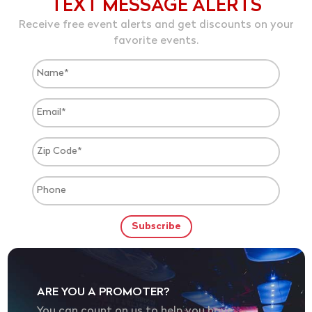
TEXT MESSAGE ALERTS
Receive free event alerts and get discounts on your
favorite events.
ARE YOU A PROMOTER?
You can count on us to help you have