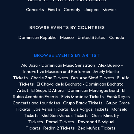
BROWSE EVENTS BY CATEGORIES
Concerts
Fiesta
Comedy
Jaripeo
Movies
BROWSE EVENTS BY COUNTRIES
Dominican Republic
Mexico
United States
Canada
BROWSE EVENTS BY ARTIST
Ala Jaza - Dominican Music Sensation
Alex Bueno -
Innovative Musician and Performer
Averly Morillo
Tickets
Charlie Zaa Tickets
Dra. Ana Simó Tickets
El Alfa
Tickets
El Chaval de la Bachata - Dominican Bachata
Artist
El Grupo D'Ahora - Dominican Merengue Band
El
Rubio Acordeón Events
Elvis Martinez Tickets
Frank Reyes
Concerts and tour dates
Grupo Barak Tickets
Grupo Grace
Tickets
Joe Veras Tickets
Luis Vargas Tickets
Marisela
Tickets
Miel San Marcos Tickets
Oasis Ministry
Tickets
Pamel Tickets
Raymond & Miguel
Tickets
Redimi2 Tickets
Zeo Muñoz Tickets