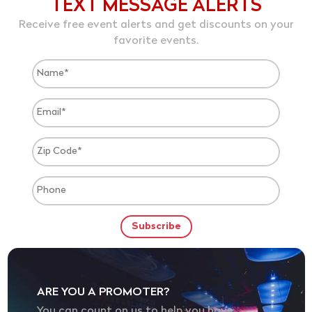
TEXT MESSAGE ALERTS
Receive free event alerts and get discounts on your
favorite events.
ARE YOU A PROMOTER?
You can count on us to help you have