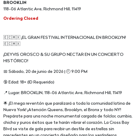
BROOKLIN
118-06 Atlantic Ave, Richmond Hill, 11419
Ordering Closed
🇪🇨🇲🇽 ¡EL GRAN FESTIVAL INTERNACIONAL EN BROOKLYN!
🇪🇨🇲🇽
¡DEYVIS OROSCO & SU GRUPO NECTAR EN UN CONCIERTO
HISTÓRICO!
📅 Sábado, 20 de junio de 2026 | 🕘 9:00 PM
🔞 Edad: 18+ (ID Requerido)
📍 Lugar: BROOKLIN, 118-06 Atlantic Ave, Richmond Hill, 11419
🌟 ¡El mega reventón que paralizará a toda la comunidad latina de
Nueva York! ¡Atención Queens, Brooklyn, el Bronx y todo NY!
Prepárate para una noche monumental cargada de folclor, cumbia,
chicha y puros éxitos que te harán vibrar el corazón. La Cross Bay
Blvd se viste de gala para recibir un desfile de estrellas sin
precedentes en un concierto diseñado para los verdaderos