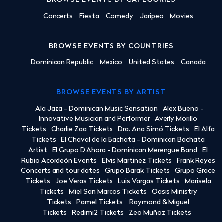
BROWSE EVENTS BY CATEGORIES
Concerts
Fiesta
Comedy
Jaripeo
Movies
BROWSE EVENTS BY COUNTRIES
Dominican Republic
Mexico
United States
Canada
BROWSE EVENTS BY ARTIST
Ala Jaza - Dominican Music Sensation
Alex Bueno -
Innovative Musician and Performer
Averly Morillo
Tickets
Charlie Zaa Tickets
Dra. Ana Simó Tickets
El Alfa
Tickets
El Chaval de la Bachata - Dominican Bachata
Artist
El Grupo D'Ahora - Dominican Merengue Band
El
Rubio Acordeón Events
Elvis Martinez Tickets
Frank Reyes
Concerts and tour dates
Grupo Barak Tickets
Grupo Grace
Tickets
Joe Veras Tickets
Luis Vargas Tickets
Marisela
Tickets
Miel San Marcos Tickets
Oasis Ministry
Tickets
Pamel Tickets
Raymond & Miguel
Tickets
Redimi2 Tickets
Zeo Muñoz Tickets