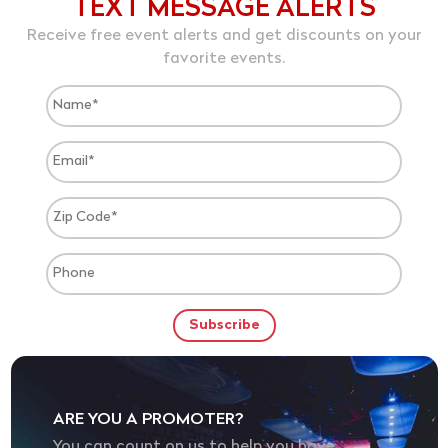
TEXT MESSAGE ALERTS
Receive free event alerts and get discounts on your
favorite events.
ARE YOU A PROMOTER?
You can count on us to help you have