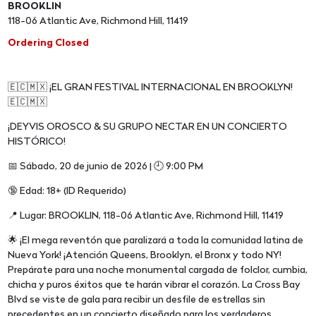
BROOKLIN
118-06 Atlantic Ave, Richmond Hill, 11419
Ordering Closed
🇪🇨🇲🇽 ¡EL GRAN FESTIVAL INTERNACIONAL EN BROOKLYN!
🇪🇨🇲🇽
¡DEYVIS OROSCO & SU GRUPO NECTAR EN UN CONCIERTO
HISTÓRICO!
📅 Sábado, 20 de junio de 2026 | 🕘 9:00 PM
🔞 Edad: 18+ (ID Requerido)
📍 Lugar: BROOKLIN, 118-06 Atlantic Ave, Richmond Hill, 11419
🌟 ¡El mega reventón que paralizará a toda la comunidad latina de
Nueva York! ¡Atención Queens, Brooklyn, el Bronx y todo NY!
Prepárate para una noche monumental cargada de folclor, cumbia,
chicha y puros éxitos que te harán vibrar el corazón. La Cross Bay
Blvd se viste de gala para recibir un desfile de estrellas sin
precedentes en un concierto diseñado para los verdaderos