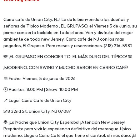
Ordering Closed
Carro cafe de Union City, NJ, Le da la bienvenida a los dueños y
señores de Tipico Moderno , EL GRUPASO, el Viernes 5 de Junio, su
primer concierto bailable en toda el area. Ven y disfruta del mejor
ambiente de todo new Jersey, Carro cafe de NJ con los mas
pagados, El Grupaso. Para mesas y reservaciones. (718) 216-5982
🪗 ¡EL GRUPASO EN CONCIERTO: EL MÁS DURO DEL TÍPICO! 🪗
¡MODERNO, CON SWING Y MUCHO SABOR EN CARRO CAFÉ!
📅 Fecha: Viernes, 5 de junio de 2026
🕗 Puertas: 8:00 PM | Show: 10:00 PM
📍 Lugar: Carro Café de Union City
518 32nd St, Union City, NJ 07087
🌟 ¡La Noche que Union City Esperaba! ¡Atención New Jersey!
Prepárate para vivir la experiencia definitiva del merengue típico
moderno. Llega a Carro Café el que tiene el control, el más duro: ¡El