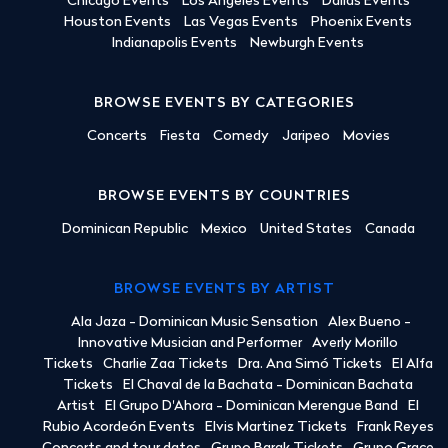
Chicago Events
Los Angeles Events
Dallas Events
Houston Events
Las Vegas Events
Phoenix Events
Indianapolis Events
Newburgh Events
BROWSE EVENTS BY CATEGORIES
Concerts
Fiesta
Comedy
Jaripeo
Movies
BROWSE EVENTS BY COUNTRIES
Dominican Republic
Mexico
United States
Canada
BROWSE EVENTS BY ARTIST
Ala Jaza - Dominican Music Sensation
Alex Bueno -
Innovative Musician and Performer
Averly Morillo
Tickets
Charlie Zaa Tickets
Dra. Ana Simó Tickets
El Alfa
Tickets
El Chaval de la Bachata - Dominican Bachata
Artist
El Grupo D'Ahora - Dominican Merengue Band
El
Rubio Acordeón Events
Elvis Martinez Tickets
Frank Reyes