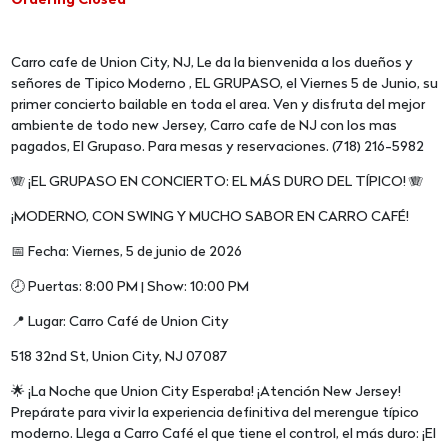
Ordering Closed
Carro cafe de Union City, NJ, Le da la bienvenida a los dueños y
señores de Tipico Moderno , EL GRUPASO, el Viernes 5 de Junio, su
primer concierto bailable en toda el area. Ven y disfruta del mejor
ambiente de todo new Jersey, Carro cafe de NJ con los mas
pagados, El Grupaso. Para mesas y reservaciones. (718) 216-5982
🪗 ¡EL GRUPASO EN CONCIERTO: EL MÁS DURO DEL TÍPICO! 🪗
¡MODERNO, CON SWING Y MUCHO SABOR EN CARRO CAFÉ!
📅 Fecha: Viernes, 5 de junio de 2026
🕗 Puertas: 8:00 PM | Show: 10:00 PM
📍 Lugar: Carro Café de Union City
518 32nd St, Union City, NJ 07087
🌟 ¡La Noche que Union City Esperaba! ¡Atención New Jersey!
Prepárate para vivir la experiencia definitiva del merengue típico
moderno. Llega a Carro Café el que tiene el control, el más duro: ¡El