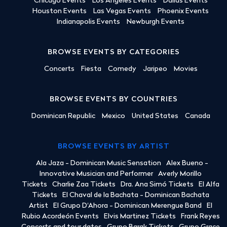
Chicago Events
Los Angeles Events
Dallas Events
Houston Events
Las Vegas Events
Phoenix Events
Indianapolis Events
Newburgh Events
BROWSE EVENTS BY CATEGORIES
Concerts
Fiesta
Comedy
Jaripeo
Movies
BROWSE EVENTS BY COUNTRIES
Dominican Republic
Mexico
United States
Canada
BROWSE EVENTS BY ARTIST
Ala Jaza - Dominican Music Sensation
Alex Bueno -
Innovative Musician and Performer
Averly Morillo
Tickets
Charlie Zaa Tickets
Dra. Ana Simó Tickets
El Alfa
Tickets
El Chaval de la Bachata - Dominican Bachata
Artist
El Grupo D'Ahora - Dominican Merengue Band
El
Rubio Acordeón Events
Elvis Martinez Tickets
Frank Reyes