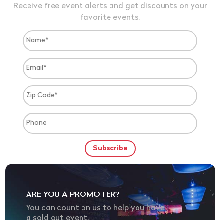
Receive free event alerts and get discounts on your
favorite events.
ARE YOU A PROMOTER?
You can count on us to help you have
a sold out event.