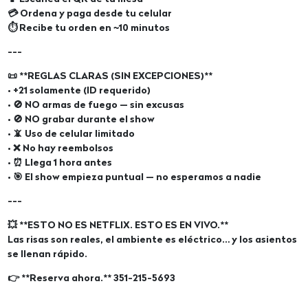
💳 Ordena y paga desde tu celular
⏱️ Recibe tu orden en ~10 minutos
---
📜 **REGLAS CLARAS (SIN EXCEPCIONES)**
• +21 solamente (ID requerido)
• 🚫 NO armas de fuego — sin excusas
• 🚫 NO grabar durante el show
• 📵 Uso de celular limitado
• ❌ No hay reembolsos
• ⏰ Llega 1 hora antes
• 🎯 El show empieza puntual — no esperamos a nadie
---
💥 **ESTO NO ES NETFLIX. ESTO ES EN VIVO.**
Las risas son reales, el ambiente es eléctrico… y los asientos
se llenan rápido.
👉 **Reserva ahora.** 351-215-5693