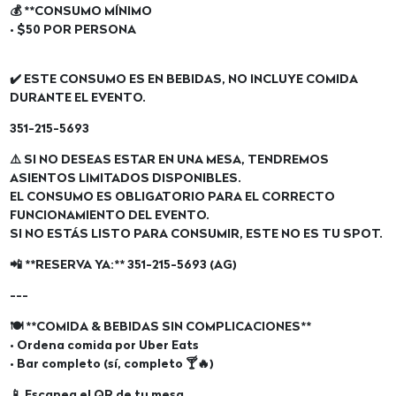
💰 **CONSUMO MÍNIMO
• $50 POR PERSONA
✔️ ESTE CONSUMO ES EN BEBIDAS, NO INCLUYE COMIDA
DURANTE EL EVENTO.
351-215-5693
⚠️ SI NO DESEAS ESTAR EN UNA MESA, TENDREMOS
ASIENTOS LIMITADOS DISPONIBLES.
EL CONSUMO ES OBLIGATORIO PARA EL CORRECTO
FUNCIONAMIENTO DEL EVENTO.
SI NO ESTÁS LISTO PARA CONSUMIR, ESTE NO ES TU SPOT.
📲 **RESERVA YA:** 351-215-5693 (AG)
---
🍽️ **COMIDA & BEBIDAS SIN COMPLICACIONES**
• Ordena comida por Uber Eats
• Bar completo (sí, completo 🍸🔥)
📱 Escanea el QR de tu mesa