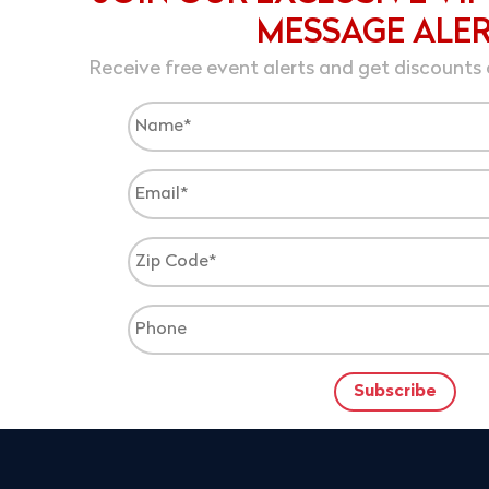
MESSAGE ALE
Receive free event alerts and get discounts 