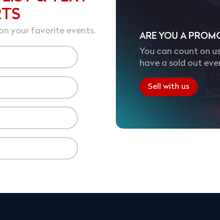
RTS
on your favorite events.
ARE YOU A PROM
You can count on us
have a sold out eve
Sell with us