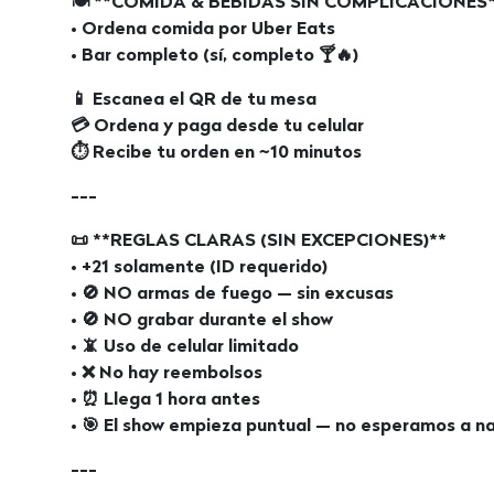
🍽️ **COMIDA & BEBIDAS SIN COMPLICACIONES
• Ordena comida por Uber Eats
• Bar completo (sí, completo 🍸🔥)
📱 Escanea el QR de tu mesa
💳 Ordena y paga desde tu celular
⏱️ Recibe tu orden en ~10 minutos
---
📜 **REGLAS CLARAS (SIN EXCEPCIONES)**
• +21 solamente (ID requerido)
• 🚫 NO armas de fuego — sin excusas
• 🚫 NO grabar durante el show
• 📵 Uso de celular limitado
• ❌ No hay reembolsos
• ⏰ Llega 1 hora antes
• 🎯 El show empieza puntual — no esperamos a n
---