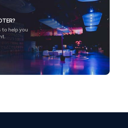
OTER?
 to help you
nt.