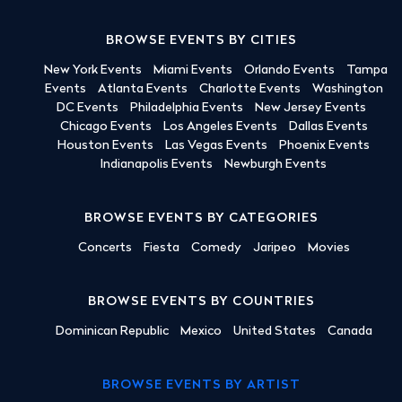
BROWSE EVENTS BY CITIES
New York Events
Miami Events
Orlando Events
Tampa
Events
Atlanta Events
Charlotte Events
Washington
DC Events
Philadelphia Events
New Jersey Events
Chicago Events
Los Angeles Events
Dallas Events
Houston Events
Las Vegas Events
Phoenix Events
Indianapolis Events
Newburgh Events
BROWSE EVENTS BY CATEGORIES
Concerts
Fiesta
Comedy
Jaripeo
Movies
BROWSE EVENTS BY COUNTRIES
Dominican Republic
Mexico
United States
Canada
BROWSE EVENTS BY ARTIST