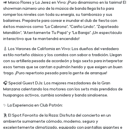
🎺 Marco Flores y La Jerez en Vivo: ¡Puro dinamismo en la tarima! El
showman número uno de la música de banda llega listo para
romper los niveles con toda su energía, su tamborazo y sus
bailarines. Prepárate para corear e inundar el club de fiesta con
éxitos masivos como "La Cabrona", "Cariño Lindo", "Zapateado
Mandilón", "Atentamente Tu Papá" y "La Baraja". ¡Un espectáculo
interactivo que te mantendrá encendido!
🎸 Los Varones de California en Vivo: Los dueños del verdadero
estilo norteño clásico y los corridos con sabor a tradición. Llegan
con su artillería pesada de acordeón y bajo sexto para interpretar
esos temas que se cantan a pulmón herido y que exigen un buen
trago. ¡Puro repertorio pesado para la gente de arranque!
🎧 Special Guest DJs: Los mejores mezcladores de la Gran
Manzana calentando los motores con los sets más prendidos de
huapangos activos, cumbia sonidera y banda sinaloense.
✨ La Experiencia en Club Patrón:
🕺 El Spot Favorito de la Raza: Disfruta del concierto en un
ambiente sumamente cómodo, moderno, seguro y
excelentemente climatizado, equipado con pantallas gigantes e