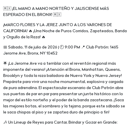
🇲🇽 ¡EL MANO A MANO NORTEÑO Y JALISCIENSE MÁS
ESPERADO EN EL BRONX! 🇲🇽
¡MARCO FLORES Y LA JEREZ JUNTO A LOS VARONES DE
CALIFORNIA! 🔥 ¡Una Noche de Puros Corridos, Zapateados, Banda
y Orgullo de la Raza! 🔥
📅 Sábado, 11 de julio de 2026 | 🕘 9:00 PM 📍 Club Patrón: 1465
Jerome Ave, Bronx, NY 10452
🌟 ¡La Jerome Ave va a temblar con el reventón regional más
imponente del verano! ¡Atención el Bronx, Manhattan, Queens,
Brooklyn y toda la raza bailadora de Nueva York y Nueva Jersey!
Prepárate para vivir una noche monumental, explosiva y cargada
de pura adrenalina. El espectacular escenario de Club Patrón abre
sus puertas de par en par para presentar un junte histórico con lo
mejor del estilo norteño y el poder de la banda zacatecana. ¡Saca
las mejores botas, el sombrero y la tejana, porque este sábado se
le saca chispas al piso y se zapatea duro de principio a fin!
🎶 Un Lineup de Reyes para Cantar, Brindar y Gozar en Grande: