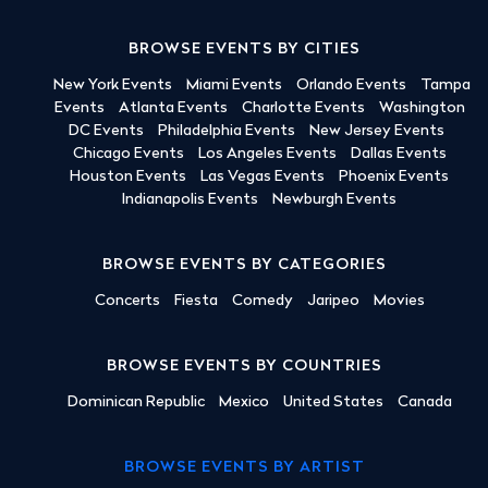
BROWSE EVENTS BY CITIES
New York Events
Miami Events
Orlando Events
Tampa
Events
Atlanta Events
Charlotte Events
Washington
DC Events
Philadelphia Events
New Jersey Events
Chicago Events
Los Angeles Events
Dallas Events
Houston Events
Las Vegas Events
Phoenix Events
Indianapolis Events
Newburgh Events
BROWSE EVENTS BY CATEGORIES
Concerts
Fiesta
Comedy
Jaripeo
Movies
BROWSE EVENTS BY COUNTRIES
Dominican Republic
Mexico
United States
Canada
BROWSE EVENTS BY ARTIST