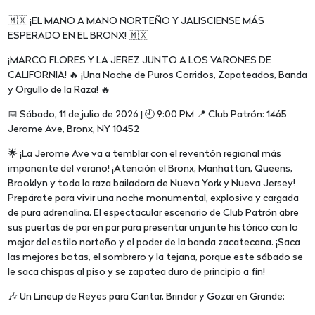
🇲🇽 ¡EL MANO A MANO NORTEÑO Y JALISCIENSE MÁS
ESPERADO EN EL BRONX! 🇲🇽
¡MARCO FLORES Y LA JEREZ JUNTO A LOS VARONES DE
CALIFORNIA! 🔥 ¡Una Noche de Puros Corridos, Zapateados, Banda
y Orgullo de la Raza! 🔥
📅 Sábado, 11 de julio de 2026 | 🕘 9:00 PM 📍 Club Patrón: 1465
Jerome Ave, Bronx, NY 10452
🌟 ¡La Jerome Ave va a temblar con el reventón regional más
imponente del verano! ¡Atención el Bronx, Manhattan, Queens,
Brooklyn y toda la raza bailadora de Nueva York y Nueva Jersey!
Prepárate para vivir una noche monumental, explosiva y cargada
de pura adrenalina. El espectacular escenario de Club Patrón abre
sus puertas de par en par para presentar un junte histórico con lo
mejor del estilo norteño y el poder de la banda zacatecana. ¡Saca
las mejores botas, el sombrero y la tejana, porque este sábado se
le saca chispas al piso y se zapatea duro de principio a fin!
🎶 Un Lineup de Reyes para Cantar, Brindar y Gozar en Grande: