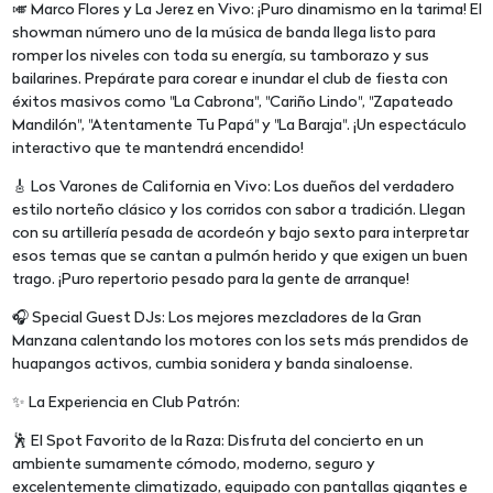
🎺 Marco Flores y La Jerez en Vivo: ¡Puro dinamismo en la tarima! El
showman número uno de la música de banda llega listo para
romper los niveles con toda su energía, su tamborazo y sus
bailarines. Prepárate para corear e inundar el club de fiesta con
éxitos masivos como "La Cabrona", "Cariño Lindo", "Zapateado
Mandilón", "Atentamente Tu Papá" y "La Baraja". ¡Un espectáculo
interactivo que te mantendrá encendido!
🎸 Los Varones de California en Vivo: Los dueños del verdadero
estilo norteño clásico y los corridos con sabor a tradición. Llegan
con su artillería pesada de acordeón y bajo sexto para interpretar
esos temas que se cantan a pulmón herido y que exigen un buen
trago. ¡Puro repertorio pesado para la gente de arranque!
🎧 Special Guest DJs: Los mejores mezcladores de la Gran
Manzana calentando los motores con los sets más prendidos de
huapangos activos, cumbia sonidera y banda sinaloense.
✨ La Experiencia en Club Patrón:
🕺 El Spot Favorito de la Raza: Disfruta del concierto en un
ambiente sumamente cómodo, moderno, seguro y
excelentemente climatizado, equipado con pantallas gigantes e