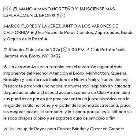
🇲🇽 ¡EL MANO A MANO NORTEÑO Y JALISCIENSE MÁS
ESPERADO EN EL BRONX! 🇲🇽
¡MARCO FLORES Y LA JEREZ JUNTO A LOS VARONES DE
CALIFORNIA! 🔥 ¡Una Noche de Puros Corridos, Zapateados, Banda
y Orgullo de la Raza! 🔥
📅 Sábado, 11 de julio de 2026 | 🕘 9:00 PM 📍 Club Patrón: 1465
Jerome Ave, Bronx, NY 10452
🌟 ¡La Jerome Ave va a temblar con el reventón regional más
imponente del verano! ¡Atención el Bronx, Manhattan, Queens,
Brooklyn y toda la raza bailadora de Nueva York y Nueva Jersey!
Prepárate para vivir una noche monumental, explosiva y cargada
de pura adrenalina. El espectacular escenario de Club Patrón abre
sus puertas de par en par para presentar un junte histórico con lo
mejor del estilo norteño y el poder de la banda zacatecana. ¡Saca
las mejores botas, el sombrero y la tejana, porque este sábado se
le saca chispas al piso y se zapatea duro de principio a fin!
🎶 Un Lineup de Reyes para Cantar, Brindar y Gozar en Grande: