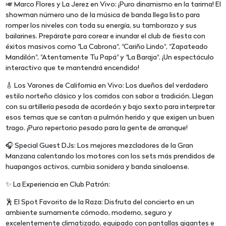
🎺 Marco Flores y La Jerez en Vivo: ¡Puro dinamismo en la tarima! El
showman número uno de la música de banda llega listo para
romper los niveles con toda su energía, su tamborazo y sus
bailarines. Prepárate para corear e inundar el club de fiesta con
éxitos masivos como "La Cabrona", "Cariño Lindo", "Zapateado
Mandilón", "Atentamente Tu Papá" y "La Baraja". ¡Un espectáculo
interactivo que te mantendrá encendido!
🎸 Los Varones de California en Vivo: Los dueños del verdadero
estilo norteño clásico y los corridos con sabor a tradición. Llegan
con su artillería pesada de acordeón y bajo sexto para interpretar
esos temas que se cantan a pulmón herido y que exigen un buen
trago. ¡Puro repertorio pesado para la gente de arranque!
🎧 Special Guest DJs: Los mejores mezcladores de la Gran
Manzana calentando los motores con los sets más prendidos de
huapangos activos, cumbia sonidera y banda sinaloense.
✨ La Experiencia en Club Patrón:
🕺 El Spot Favorito de la Raza: Disfruta del concierto en un
ambiente sumamente cómodo, moderno, seguro y
excelentemente climatizado, equipado con pantallas gigantes e