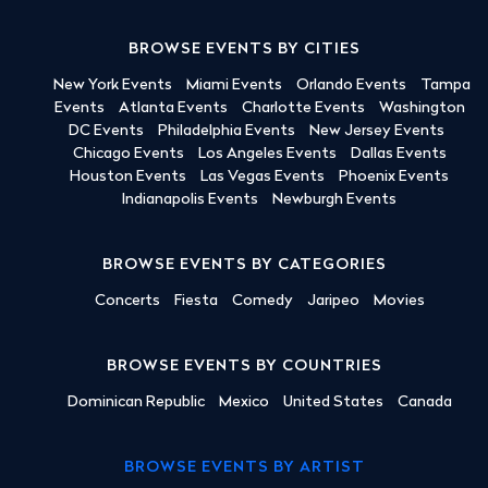
BROWSE EVENTS BY CITIES
New York Events
Miami Events
Orlando Events
Tampa
Events
Atlanta Events
Charlotte Events
Washington
DC Events
Philadelphia Events
New Jersey Events
Chicago Events
Los Angeles Events
Dallas Events
Houston Events
Las Vegas Events
Phoenix Events
Indianapolis Events
Newburgh Events
BROWSE EVENTS BY CATEGORIES
Concerts
Fiesta
Comedy
Jaripeo
Movies
BROWSE EVENTS BY COUNTRIES
Dominican Republic
Mexico
United States
Canada
BROWSE EVENTS BY ARTIST