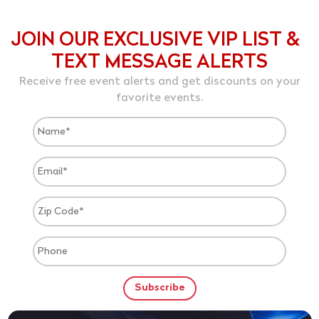
JOIN OUR EXCLUSIVE VIP LIST &
TEXT MESSAGE ALERTS
Receive free event alerts and get discounts on your
favorite events.