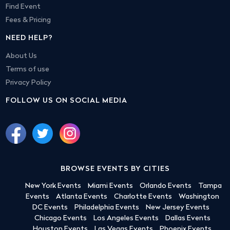
Find Event
Fees & Pricing
NEED HELP?
About Us
Terms of use
Privacy Policy
FOLLOW US ON SOCIAL MEDIA
BROWSE EVENTS BY CITIES
New York Events
Miami Events
Orlando Events
Tampa
Events
Atlanta Events
Charlotte Events
Washington
DC Events
Philadelphia Events
New Jersey Events
Chicago Events
Los Angeles Events
Dallas Events
Houston Events
Las Vegas Events
Phoenix Events