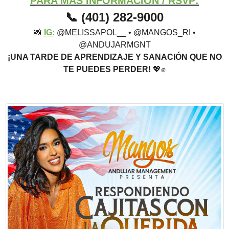
PARA MAS INFORMACION /
RSVP:
(401) 282-9000
📞
📸
IG:
@MELISSAPOL__ • @MANGOS_RI •
@ANDUJARMGNT
¡UNA TARDE DE APRENDIZAJE Y SANACIÓN QUE NO
TE PUEDES PERDER!
💖✊