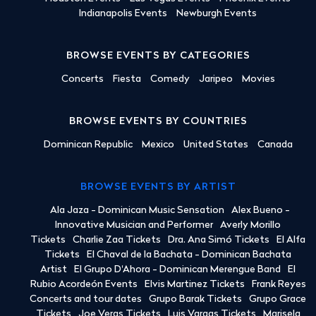
Indianapolis Events
Newburgh Events
BROWSE EVENTS BY CATEGORIES
Concerts
Fiesta
Comedy
Jaripeo
Movies
BROWSE EVENTS BY COUNTRIES
Dominican Republic
Mexico
United States
Canada
BROWSE EVENTS BY ARTIST
Ala Jaza - Dominican Music Sensation
Alex Bueno -
Innovative Musician and Performer
Averly Morillo
Tickets
Charlie Zaa Tickets
Dra. Ana Simó Tickets
El Alfa
Tickets
El Chaval de la Bachata - Dominican Bachata
Artist
El Grupo D'Ahora - Dominican Merengue Band
El
Rubio Acordeón Events
Elvis Martinez Tickets
Frank Reyes
Concerts and tour dates
Grupo Barak Tickets
Grupo Grace
Tickets
Joe Veras Tickets
Luis Vargas Tickets
Marisela