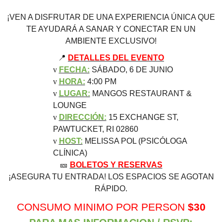
¡VEN A DISFRUTAR DE UNA EXPERIENCIA ÚNICA QUE
TE AYUDARÁ A SANAR Y CONECTAR EN UN
AMBIENTE EXCLUSIVO!
📍
DETALLES DEL EVENTO
v
FECHA:
SÁBADO, 6 DE JUNIO
v
HORA:
4:00 PM
v
LUGAR:
MANGOS RESTAURANT &
LOUNGE
v
DIRECCIÓN:
15 EXCHANGE ST,
PAWTUCKET, RI 02860
v
HOST:
MELISSA POL (PSICÓLOGA
CLÍNICA)
🎫
BOLETOS Y RESERVAS
¡ASEGURA TU ENTRADA! LOS ESPACIOS SE AGOTAN
RÁPIDO.
CONSUMO MINIMO POR PERSON
$30