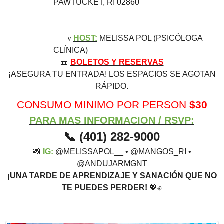
PAWTUCKET, RI 02860
v
HOST:
MELISSA POL (PSICÓLOGA
CLÍNICA)
🎫
BOLETOS Y RESERVAS
¡ASEGURA TU ENTRADA! LOS ESPACIOS SE AGOTAN
RÁPIDO.
CONSUMO MINIMO POR PERSON
$30
PARA MAS INFORMACION /
RSVP:
(401) 282-9000
📞
📸
IG:
@MELISSAPOL__ • @MANGOS_RI •
@ANDUJARMGNT
¡UNA TARDE DE APRENDIZAJE Y SANACIÓN QUE NO
TE PUEDES PERDER!
💖✊