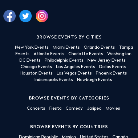
BROWSE EVENTS BY CITIES
New York Events
Miami Events
Orlando Events
Tampa
Events
Atlanta Events
Charlotte Events
Washington
DC Events
Philadelphia Events
New Jersey Events
Chicago Events
Los Angeles Events
Dallas Events
Houston Events
Las Vegas Events
Phoenix Events
Indianapolis Events
Newburgh Events
BROWSE EVENTS BY CATEGORIES
Concerts
Fiesta
Comedy
Jaripeo
Movies
BROWSE EVENTS BY COUNTRIES
Dominican Republic
Mexico
United States
Canada