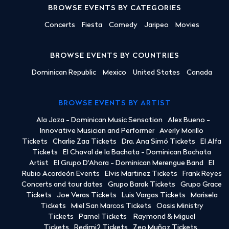
BROWSE EVENTS BY CATEGORIES
Concerts
Fiesta
Comedy
Jaripeo
Movies
BROWSE EVENTS BY COUNTRIES
Dominican Republic
Mexico
United States
Canada
BROWSE EVENTS BY ARTIST
Ala Jaza - Dominican Music Sensation
Alex Bueno -
Innovative Musician and Performer
Averly Morillo
Tickets
Charlie Zaa Tickets
Dra. Ana Simó Tickets
El Alfa
Tickets
El Chaval de la Bachata - Dominican Bachata
Artist
El Grupo D'Ahora - Dominican Merengue Band
El
Rubio Acordeón Events
Elvis Martinez Tickets
Frank Reyes
Concerts and tour dates
Grupo Barak Tickets
Grupo Grace
Tickets
Joe Veras Tickets
Luis Vargas Tickets
Marisela
Tickets
Miel San Marcos Tickets
Oasis Ministry
Tickets
Pamel Tickets
Raymond & Miguel
Tickets
Redimi2 Tickets
Zeo Muñoz Tickets