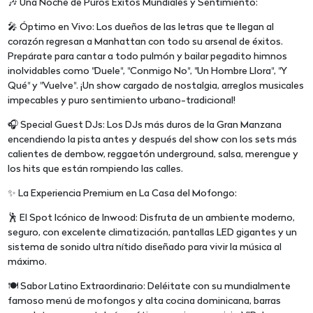
🎶 Una Noche de Puros Éxitos Mundiales y Sentimiento:
🎤 Óptimo en Vivo: Los dueños de las letras que te llegan al
corazón regresan a Manhattan con todo su arsenal de éxitos.
Prepárate para cantar a todo pulmón y bailar pegadito himnos
inolvidables como "Duele", "Conmigo No", "Un Hombre Llora", "Y
Qué" y "Vuelve". ¡Un show cargado de nostalgia, arreglos musicales
impecables y puro sentimiento urbano-tradicional!
🎧 Special Guest DJs: Los DJs más duros de la Gran Manzana
encendiendo la pista antes y después del show con los sets más
calientes de dembow, reggaetón underground, salsa, merengue y
los hits que están rompiendo las calles.
✨ La Experiencia Premium en La Casa del Mofongo:
🕺 El Spot Icónico de Inwood: Disfruta de un ambiente moderno,
seguro, con excelente climatización, pantallas LED gigantes y un
sistema de sonido ultra nítido diseñado para vivir la música al
máximo.
🍽️ Sabor Latino Extraordinario: Deléitate con su mundialmente
famoso menú de mofongos y alta cocina dominicana, barras