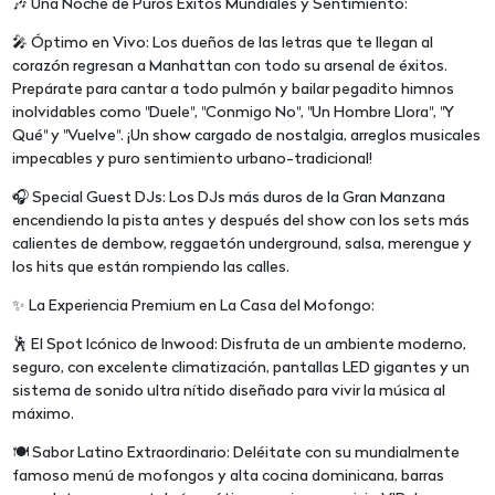
🎶 Una Noche de Puros Éxitos Mundiales y Sentimiento:
🎤 Óptimo en Vivo: Los dueños de las letras que te llegan al
corazón regresan a Manhattan con todo su arsenal de éxitos.
Prepárate para cantar a todo pulmón y bailar pegadito himnos
inolvidables como "Duele", "Conmigo No", "Un Hombre Llora", "Y
Qué" y "Vuelve". ¡Un show cargado de nostalgia, arreglos musicales
impecables y puro sentimiento urbano-tradicional!
🎧 Special Guest DJs: Los DJs más duros de la Gran Manzana
encendiendo la pista antes y después del show con los sets más
calientes de dembow, reggaetón underground, salsa, merengue y
los hits que están rompiendo las calles.
✨ La Experiencia Premium en La Casa del Mofongo:
🕺 El Spot Icónico de Inwood: Disfruta de un ambiente moderno,
seguro, con excelente climatización, pantallas LED gigantes y un
sistema de sonido ultra nítido diseñado para vivir la música al
máximo.
🍽️ Sabor Latino Extraordinario: Deléitate con su mundialmente
famoso menú de mofongos y alta cocina dominicana, barras