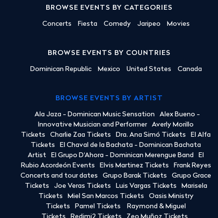
BROWSE EVENTS BY CATEGORIES
Concerts
Fiesta
Comedy
Jaripeo
Movies
BROWSE EVENTS BY COUNTRIES
Dominican Republic
Mexico
United States
Canada
BROWSE EVENTS BY ARTIST
Ala Jaza - Dominican Music Sensation
Alex Bueno -
Innovative Musician and Performer
Averly Morillo
Tickets
Charlie Zaa Tickets
Dra. Ana Simó Tickets
El Alfa
Tickets
El Chaval de la Bachata - Dominican Bachata
Artist
El Grupo D'Ahora - Dominican Merengue Band
El
Rubio Acordeón Events
Elvis Martinez Tickets
Frank Reyes
Concerts and tour dates
Grupo Barak Tickets
Grupo Grace
Tickets
Joe Veras Tickets
Luis Vargas Tickets
Marisela
Tickets
Miel San Marcos Tickets
Oasis Ministry
Tickets
Pamel Tickets
Raymond & Miguel
Tickets
Redimi2 Tickets
Zeo Muñoz Tickets