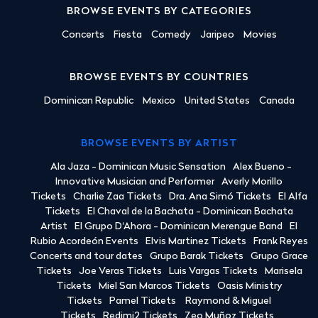
BROWSE EVENTS BY CATEGORIES
Concerts
Fiesta
Comedy
Jaripeo
Movies
BROWSE EVENTS BY COUNTRIES
Dominican Republic
Mexico
United States
Canada
BROWSE EVENTS BY ARTIST
Ala Jaza - Dominican Music Sensation
Alex Bueno -
Innovative Musician and Performer
Averly Morillo
Tickets
Charlie Zaa Tickets
Dra. Ana Simó Tickets
El Alfa
Tickets
El Chaval de la Bachata - Dominican Bachata
Artist
El Grupo D'Ahora - Dominican Merengue Band
El
Rubio Acordeón Events
Elvis Martinez Tickets
Frank Reyes
Concerts and tour dates
Grupo Barak Tickets
Grupo Grace
Tickets
Joe Veras Tickets
Luis Vargas Tickets
Marisela
Tickets
Miel San Marcos Tickets
Oasis Ministry
Tickets
Pamel Tickets
Raymond & Miguel
Tickets
Redimi2 Tickets
Zeo Muñoz Tickets