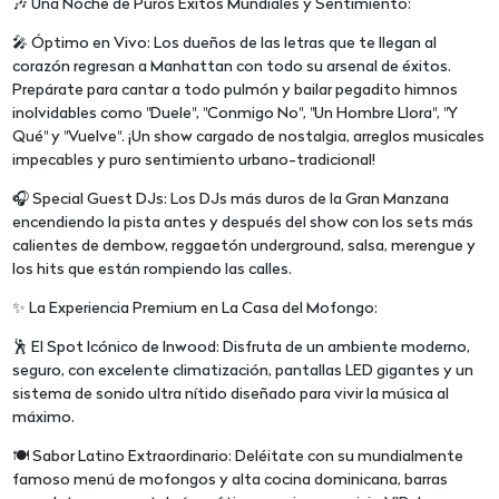
🎶 Una Noche de Puros Éxitos Mundiales y Sentimiento:
🎤 Óptimo en Vivo: Los dueños de las letras que te llegan al
corazón regresan a Manhattan con todo su arsenal de éxitos.
Prepárate para cantar a todo pulmón y bailar pegadito himnos
inolvidables como "Duele", "Conmigo No", "Un Hombre Llora", "Y
Qué" y "Vuelve". ¡Un show cargado de nostalgia, arreglos musicales
impecables y puro sentimiento urbano-tradicional!
🎧 Special Guest DJs: Los DJs más duros de la Gran Manzana
encendiendo la pista antes y después del show con los sets más
calientes de dembow, reggaetón underground, salsa, merengue y
los hits que están rompiendo las calles.
✨ La Experiencia Premium en La Casa del Mofongo:
🕺 El Spot Icónico de Inwood: Disfruta de un ambiente moderno,
seguro, con excelente climatización, pantallas LED gigantes y un
sistema de sonido ultra nítido diseñado para vivir la música al
máximo.
🍽️ Sabor Latino Extraordinario: Deléitate con su mundialmente
famoso menú de mofongos y alta cocina dominicana, barras